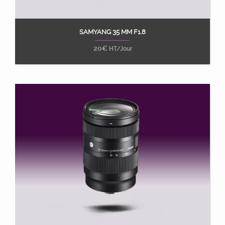
SAMYANG 35 MM F1.8
Ajouter au panier
20
€
HT/Jour