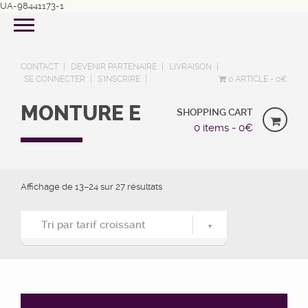
UA-98441173-1
CONTACT
DEVENIR PARTENAIRE
LIVRAISON
SE CONNECTER
S’INSCRIRE
0 ARTICLE
0€
MONTURE E
SHOPPING CART
0 items -
0
€
Affichage de 13–24 sur 27 résultats
Tri par tarif croissant
Tri par popularité
Tri du plus récent au plus ancien
Tri par tarif croissant
Tri par tarif décroissant