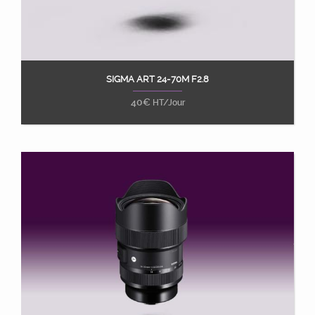
SIGMA ART 24-70M F2.8
Ajouter au panier
40
€
HT/Jour