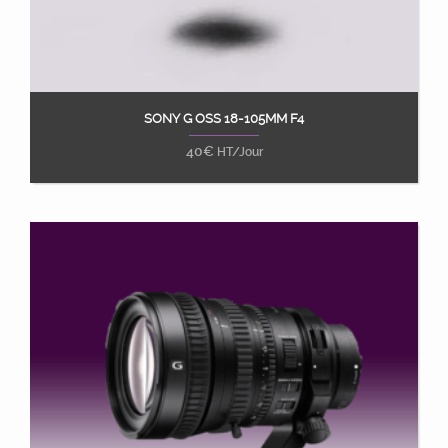
SONY G OSS 18-105MM F4
Ajouter au panier
40
€
HT/Jour