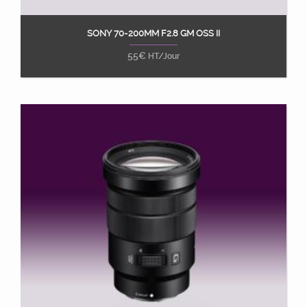
SONY 70-200MM F2.8 GM OSS II
Ajouter au panier
55
€
HT/Jour