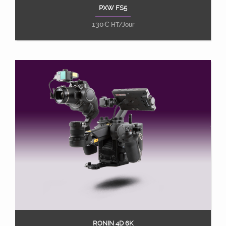
PXW FS5
Ajouter au panier
130
€
HT/Jour
RONIN 4D 6K
Ajouter au panier