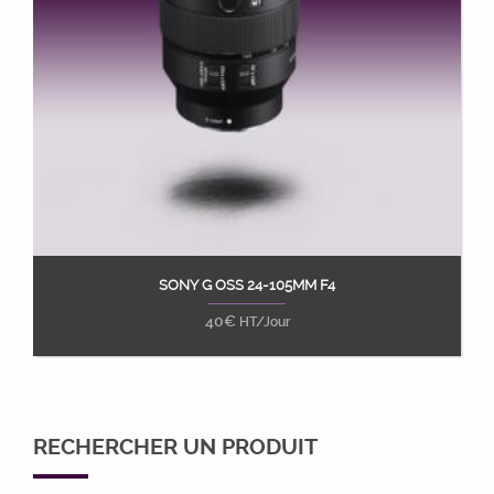
SONY G OSS 24-105MM F4
Ajouter au panier
40
€
HT/Jour
RECHERCHER UN PRODUIT