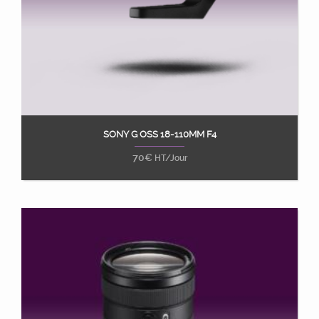
SONY G OSS 18-110MM F4
Ajouter au panier
70
€
HT/Jour