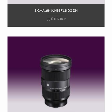
SIGMA 28-70MM F2.8 DG DN
Ajouter au panier
35
€
HT/Jour