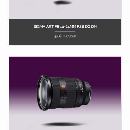
SIGMA ART FE 14-24MM F2.8 DG DN
Ajouter au panier
45
€
HT/Jour