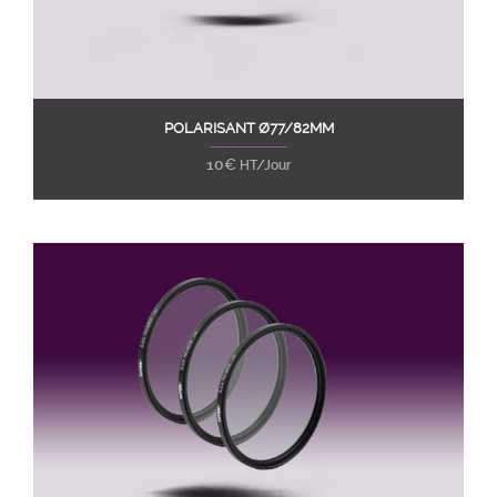
POLARISANT Ø77/82MM
Ajouter au panier
10
€
HT/Jour