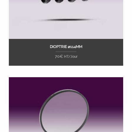
DIOPTRIE ⌀114MM
Ajouter au panier
70
€
HT/Jour