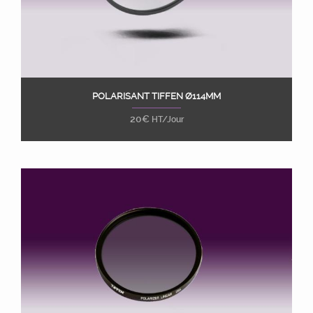
POLARISANT TIFFEN Ø114MM
Ajouter au panier
20
€
HT/Jour