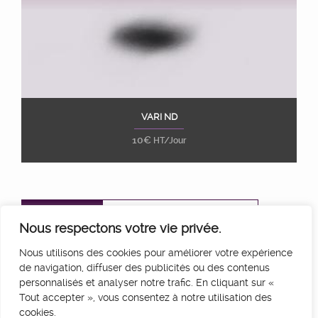
VARI ND
Ajouter au panier
10
€
HT/Jour
CONTACT
CONDITIONS DE LOCATION
Nous respectons votre vie privée.
SERVICES
LIVRAISON
Nous utilisons des cookies pour améliorer votre expérience
de navigation, diffuser des publicités ou des contenus
MENTIONS LÉGALES
personnalisés et analyser notre trafic. En cliquant sur «
Tout accepter », vous consentez à notre utilisation des
cookies.