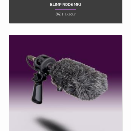
BLIMP RODE MK2
Ajouter au panier
8
€
HT/Jour