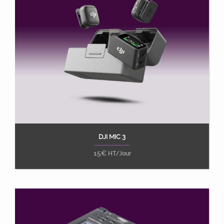
DJI MIC 3
Ajouter au panier
15
€
HT/Jour