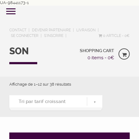
UA-98441173-1
CONTACT
DEVENIR PARTENAIRE
LIVRAISON
SE CONNECTER
S’INSCRIRE
0 ARTICLE
0€
SON
SHOPPING CART
0 items -
0
€
Affichage de 1–12 sur 38 résultats
Tri par tarif croissant
Tri par popularité
Tri du plus récent au plus ancien
Tri par tarif croissant
Tri par tarif décroissant