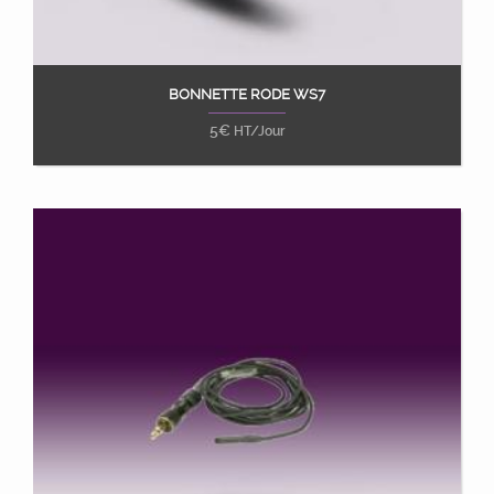
BONNETTE RODE WS7
Ajouter au panier
5
€
HT/Jour