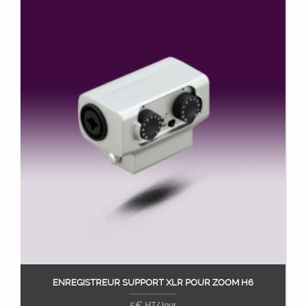
ENREGISTREUR SUPPORT XLR POUR ZOOM H6
Ajouter au panier
5
€
HT/Jour