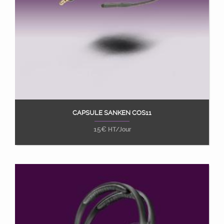
CAPSULE SANKEN COS11
Ajouter au panier
15
€
HT/Jour