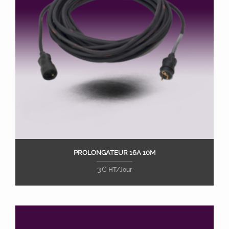
PROLONGATEUR 16A 10M
Ajouter au panier
3
€
HT/Jour