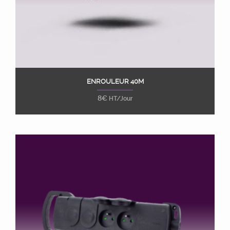
ENROULEUR 40M
Ajouter au panier
8
€
HT/Jour