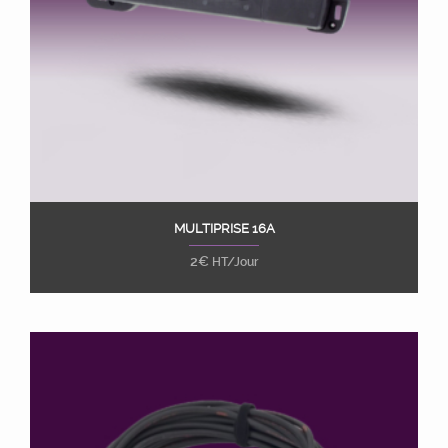
MULTIPRISE 16A
Ajouter au panier
2
€
HT/Jour