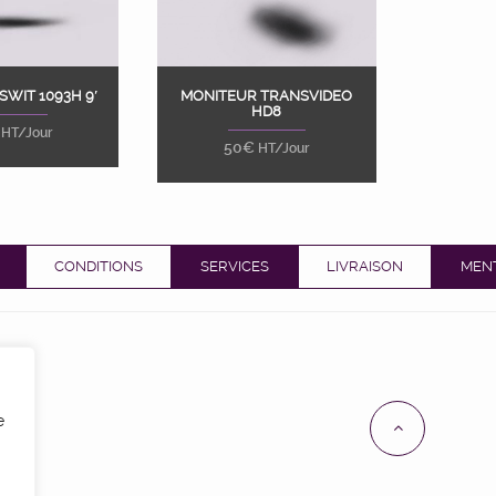
SWIT 1093H 9′
MONITEUR TRANSVIDEO
er au panier
Ajouter au panier
HD8
HT/Jour
50
€
HT/Jour
CONDITIONS
SERVICES
LIVRAISON
MEN
e