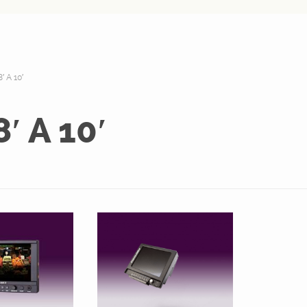
′ A 10′
′ A 10′