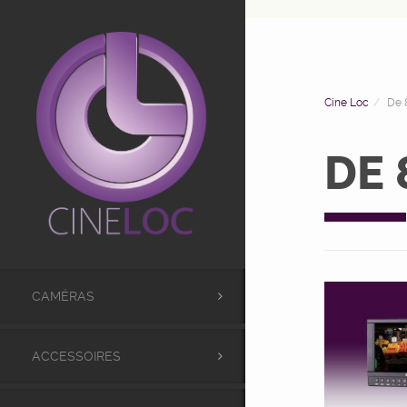
UA-98441173-1
Cine Loc
De 8
DE 8
CAMÉRAS
ACCESSOIRES