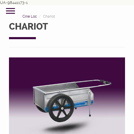
UA-98441173-1
Cine Loc
Chariot
CHARIOT