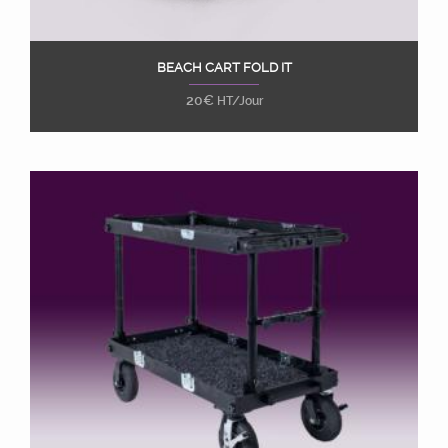
BEACH CART FOLD IT
Ajouter au panier
20
€
HT/Jour