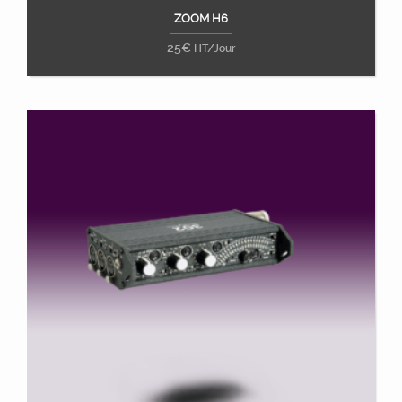
ZOOM H6
Ajouter au panier
25
€
HT/Jour