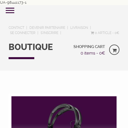
UA-98441173-1
CONTACT
DEVENIR PARTENAIRE
LIVRAISON
SE CONNECTER
S’INSCRIRE
0 ARTICLE
0€
BOUTIQUE
SHOPPING CART
0 items -
0
€