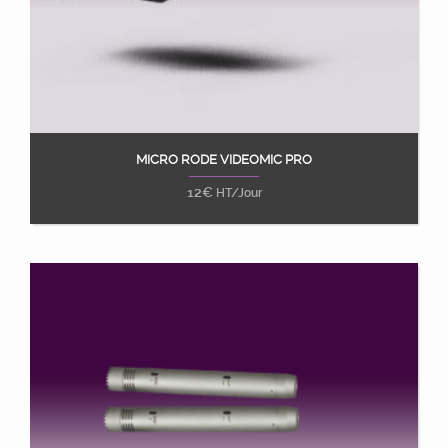
MICRO RODE VIDEOMIC PRO
Ajouter au panier
12
€
HT/Jour