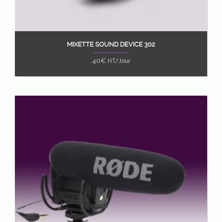
MIXETTE SOUND DEVICE 302
Ajouter au panier
40
€
HT/Jour