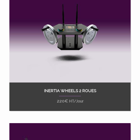
INERTIA WHEELS 2 ROUES
Ajouter au panier
220
€
HT/Jour