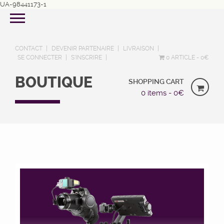
UA-98441173-1
CONTACT
DEVENIR PARTENAIRE
LIVRAISON
SE CONNECTER
S’INSCRIRE
0 ARTICLE
0€
BOUTIQUE
SHOPPING CART
0 items -
0
€