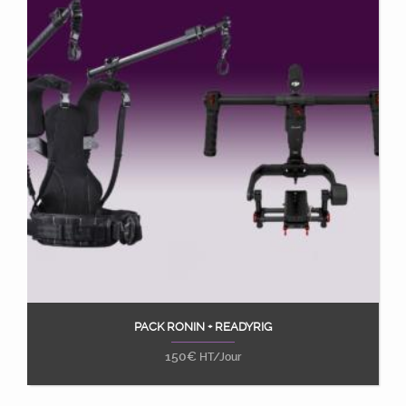
PACK RONIN + READYRIG
Ajouter au panier
150
€
HT/Jour