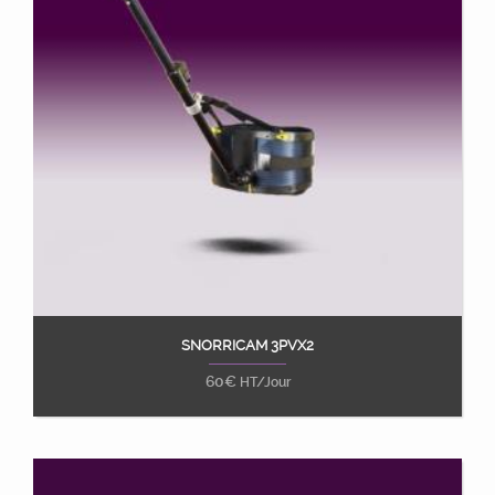
SNORRICAM 3PVX2
Ajouter au panier
60
€
HT/Jour