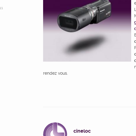
e
11
L
rendez vous.
cineloc