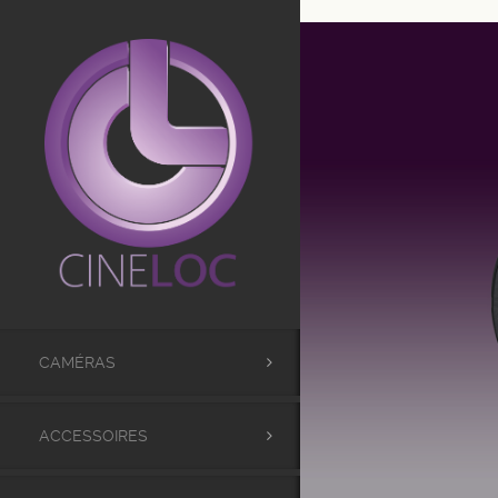
UA-98441173-1
CAMÉRAS
ACCESSOIRES