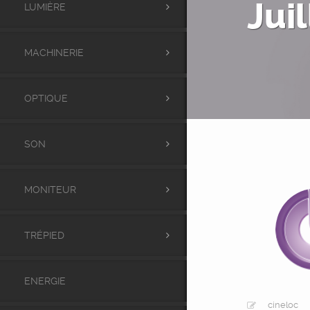
Jui
LUMIÈRE
MACHINERIE
OPTIQUE
SON
MONITEUR
TRÉPIED
ENERGIE
cineloc