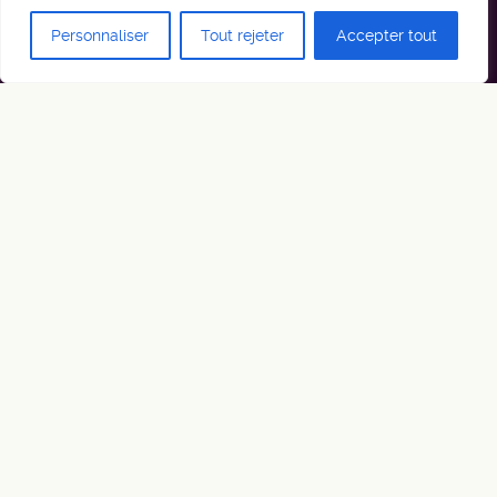
Personnaliser
Tout rejeter
Accepter tout
cineloc
01/08/2011
Archive
Que de nouveauté ce mois-ci chez Ciné Loc !!!
Tout d’abord les plus perspicaces d’entre vous pourront se
rendre compte que le site s’est fait un petit lifting, les autres
news, niveau matos cette fois-ci, les voici :
La sony
HXR NX70
La Sony
NEX FS100
Moniteur
Transvideo HD 8