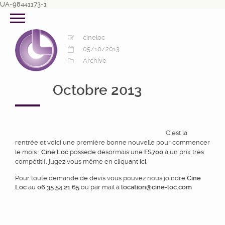
UA-98441173-1
cineloc
05/10/2013
Archive
Octobre 2013
C’est la
rentrée et voici une première bonne nouvelle pour commencer
le mois :
Ciné Loc
possède désormais une
FS700
à un prix très
compétitif, jugez vous même en cliquant
ici
.
Pour toute demande de devis vous pouvez nous joindre
Cine
Loc
au
06 35 54 21 65
ou par mail à
location@cine-loc.com