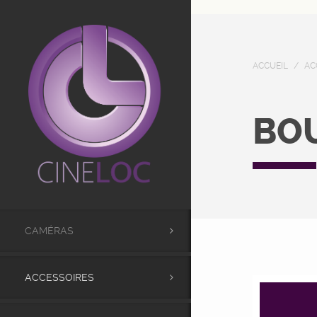
UA-98441173-1
ACCUEIL
/
AC
BO
CAMÉRAS
ACCESSOIRES