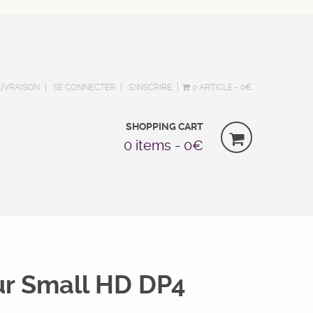
LIVRAISON
SE CONNECTER
S’INSCRIRE
0 ARTICLE
0€
SHOPPING CART
0 items -
0
€
r Small HD DP4