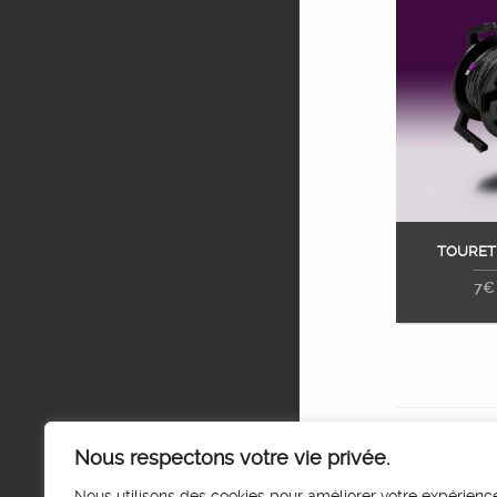
TOURET
Ajou
7
€
Nous respectons votre vie privée.
Nous utilisons des cookies pour améliorer votre expérienc