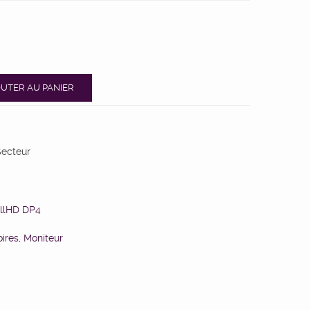
UTER AU PANIER
Secteur
llHD DP4
ires
,
Moniteur