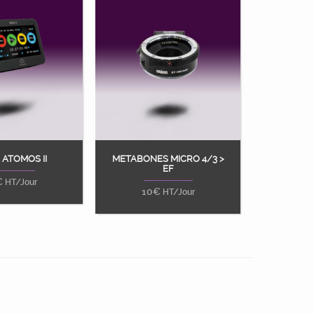
 ATOMOS II
METABONES MICRO 4/3 >
ter au panier
Ajouter au panier
EF
€
HT/Jour
10
€
HT/Jour