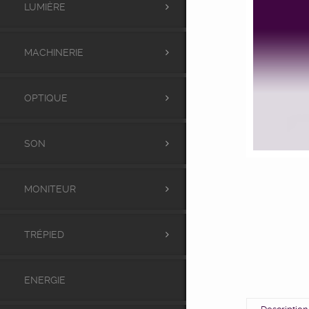
LUMIÈRE
MACHINERIE
OPTIQUE
SON
MONITEUR
TRÉPIED
ENERGIE