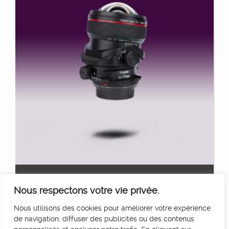
CANON L 17MM TSE F4
Ajouter au panier
Nous respectons votre vie privée.
50
€
HT/Jour
Nous utilisons des cookies pour améliorer votre expérience
de navigation, diffuser des publicités ou des contenus