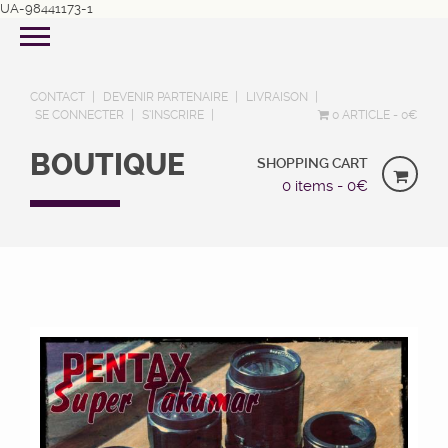
UA-98441173-1
CONTACT
DEVENIR PARTENAIRE
LIVRAISON
SE CONNECTER
S’INSCRIRE
0 ARTICLE
0€
BOUTIQUE
SHOPPING CART
0 items -
0
€