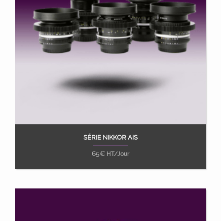
SÉRIE NIKKOR AIS
Ajouter au panier
65
€
HT/Jour