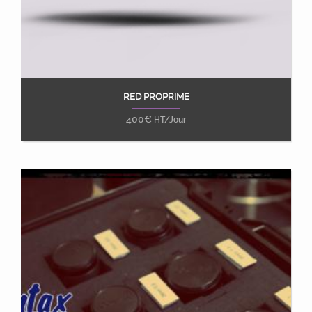
RED PROPRIME
Ajouter au panier
400
€
HT/Jour