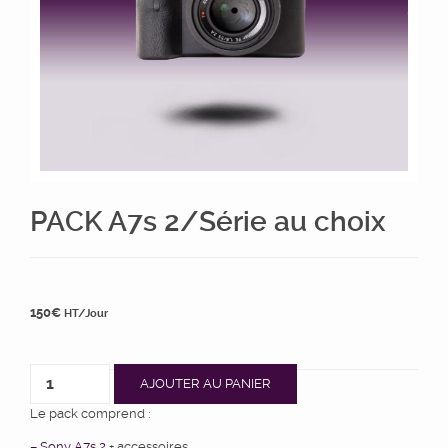
PACK A7s 2/Série au choix
150
€
HT/Jour
AJOUTER AU PANIER
Le pack comprend :
– Sony A7s 2
+ accessoires