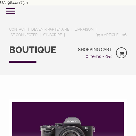
UA-98441173-1
CONTACT
DEVENIR PARTENAIRE
LIVRAISON
SE CONNECTER
S’INSCRIRE
0 ARTICLE
0€
BOUTIQUE
SHOPPING CART
0 items -
0
€