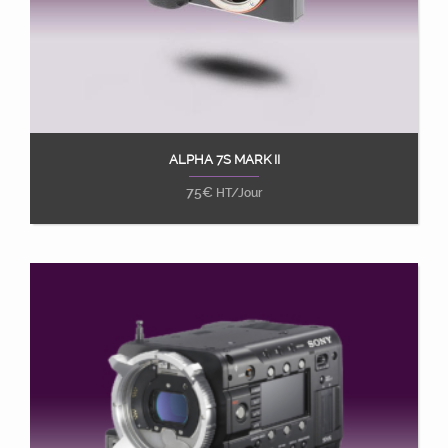
ALPHA 7S MARK II
Ajouter au panier
75
€
HT/Jour