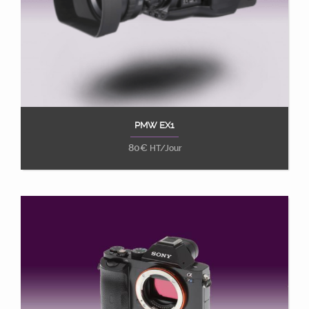
PMW EX1
Ajouter au panier
80
€
HT/Jour