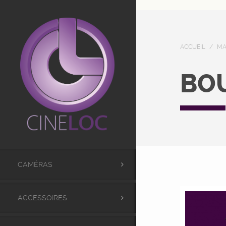
UA-98441173-1
ACCUEIL
/
MA
BO
CAMÉRAS
ACCESSOIRES