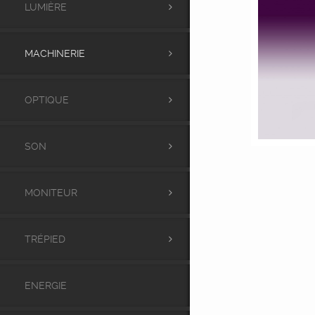
LUMIÈRE
MACHINERIE
OPTIQUE
SON
MONITEUR
TRÉPIED
ENERGIE