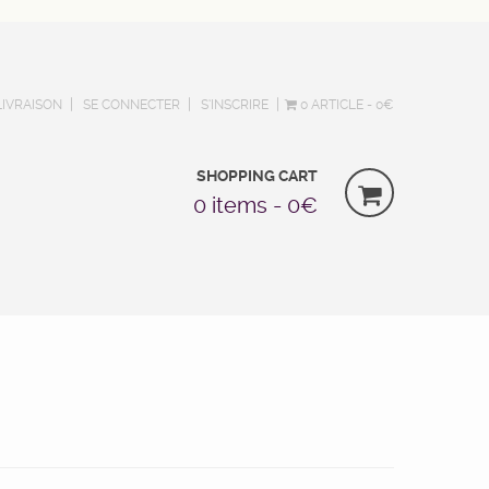
LIVRAISON
SE CONNECTER
S’INSCRIRE
0 ARTICLE
0€
SHOPPING CART
0 items -
0
€