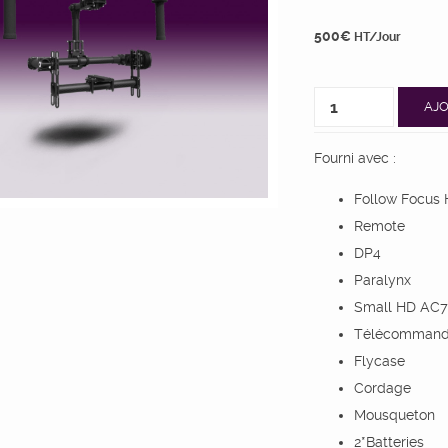
500
€
HT/Jour
AJO
Fourni avec :
Follow Focus
Remote
DP4
Paralynx
Small HD AC7
Télécommand
Flycase
Cordage
Mousqueton
2*Batteries