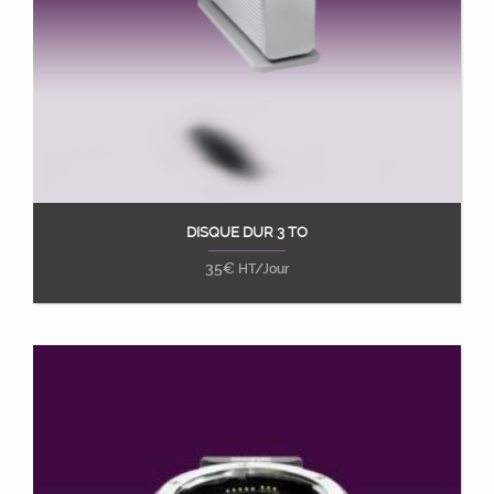
DISQUE DUR 3 TO
Ajouter au panier
35
€
HT/Jour