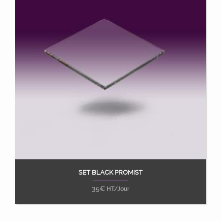
SET BLACK PROMIST
Ajouter au panier
35
€
HT/Jour