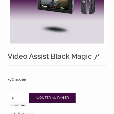
Video Assist Black Magic 7′
50
€
HT/Jour
AJOUTER AU PANIER
Fourni avec :
6 batteries