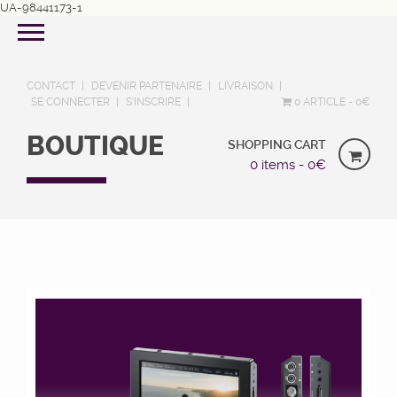
UA-98441173-1
CONTACT
DEVENIR PARTENAIRE
LIVRAISON
SE CONNECTER
S’INSCRIRE
0 ARTICLE
0€
BOUTIQUE
SHOPPING CART
0 items -
0
€