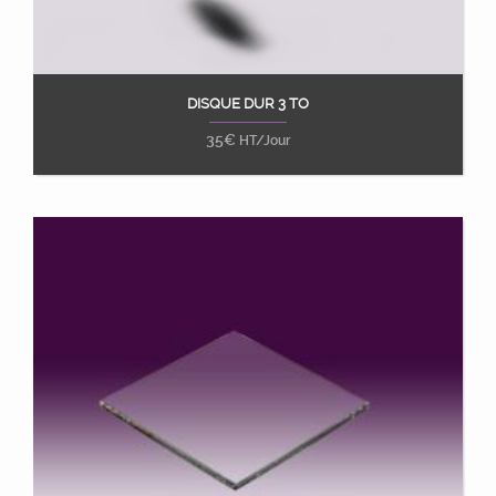
DISQUE DUR 3 TO
Ajouter au panier
35
€
HT/Jour