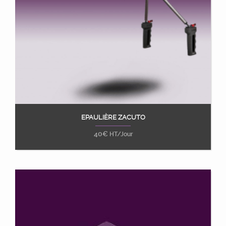
EPAULIÈRE ZACUTO
Ajouter au panier
40
€
HT/Jour