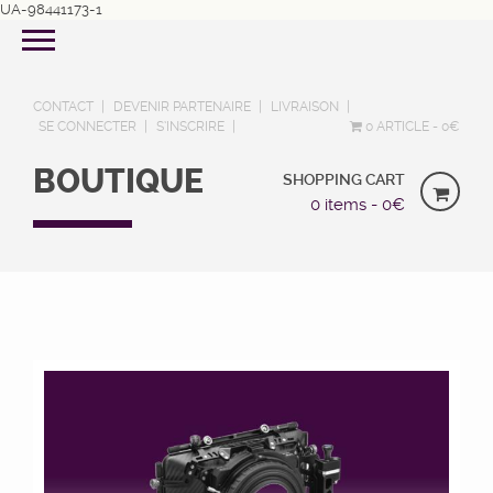
UA-98441173-1
CONTACT
DEVENIR PARTENAIRE
LIVRAISON
SE CONNECTER
S’INSCRIRE
0 ARTICLE
0€
BOUTIQUE
SHOPPING CART
0 items -
0
€