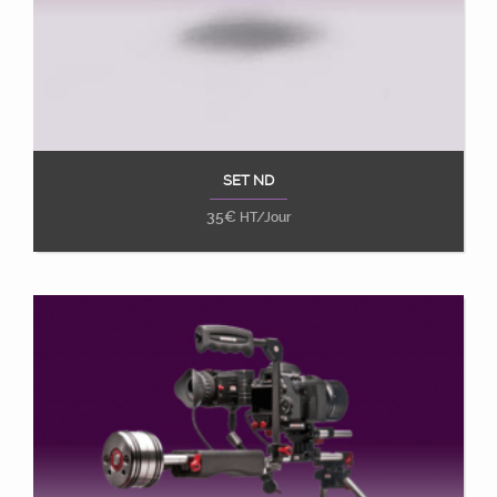
SET ND
Ajouter au panier
35
€
HT/Jour