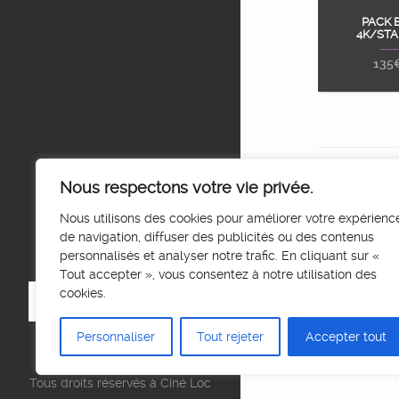
PACK 
Ajou
4K/STA
135
Nous respectons votre vie privée.
Nous utilisons des cookies pour améliorer votre expérienc
de navigation, diffuser des publicités ou des contenus
personnalisés et analyser notre trafic. En cliquant sur «
Tout accepter », vous consentez à notre utilisation des
cookies.
Personnaliser
Tout rejeter
Accepter tout
Tous droits réservés à Ciné Loc