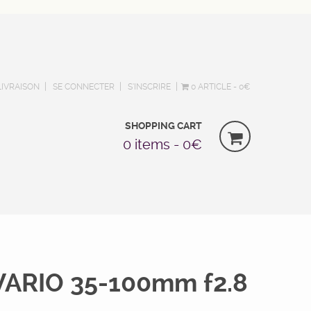
LIVRAISON
SE CONNECTER
S’INSCRIRE
0 ARTICLE
0€
SHOPPING CART
0 items -
0
€
VARIO 35-100mm f2.8