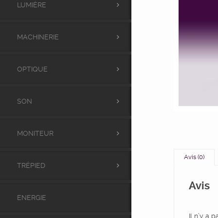
LUMIÈRE
MACHINERIE
OPTIQUE
SON
MONITEUR
Avis (0)
TRÉPIED
Avis
ENERGIE
Il n’y a 