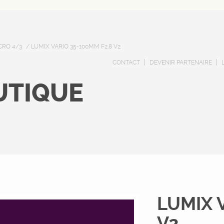
CRO 4/3
/ LUMIX VARIO 35-100MM F2.8 V2
CONTACT
DEVENIR PARTENAIRE
UTIQUE
LUMIX 
V2