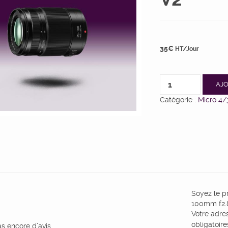
35
€
HT/Jour
AJO
Catégorie :
Micro 4/
Soyez le p
100mm f2.
Votre adre
obligatoir
pas encore d’avis.