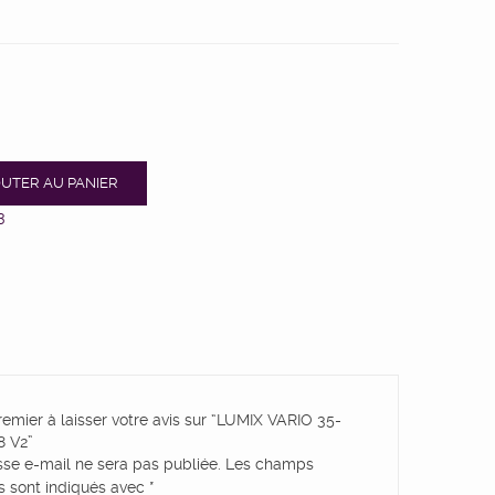
UTER AU PANIER
3
remier à laisser votre avis sur “LUMIX VARIO 35-
8 V2”
sse e-mail ne sera pas publiée.
Les champs
es sont indiqués avec
*