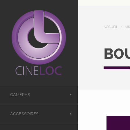
UA-98441173-1
ACCUEIL
/
MI
BO
CAMÉRAS
ACCESSOIRES