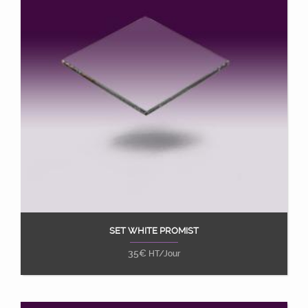
SET WHITE PROMIST
Ajouter au panier
35
€
HT/Jour