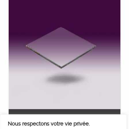
SET ND
Ajouter au panier
Nous respectons votre vie privée.
35
€
HT/Jour