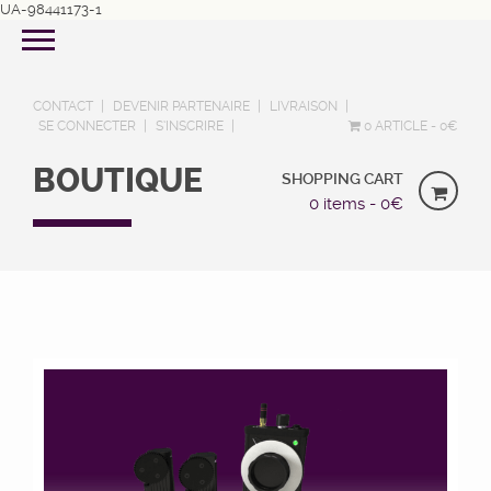
UA-98441173-1
CONTACT
DEVENIR PARTENAIRE
LIVRAISON
SE CONNECTER
S’INSCRIRE
0 ARTICLE
0€
BOUTIQUE
SHOPPING CART
0 items -
0
€