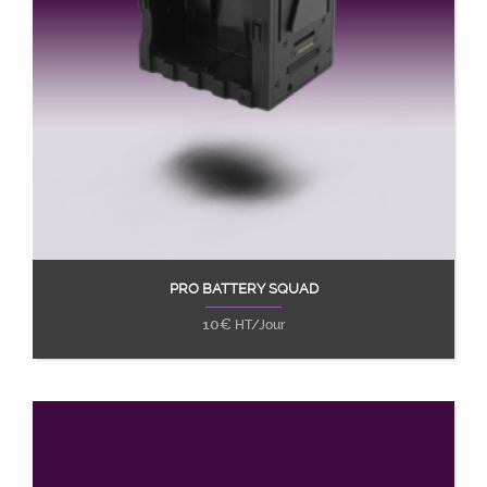
PRO BATTERY SQUAD
Ajouter au panier
10
€
HT/Jour