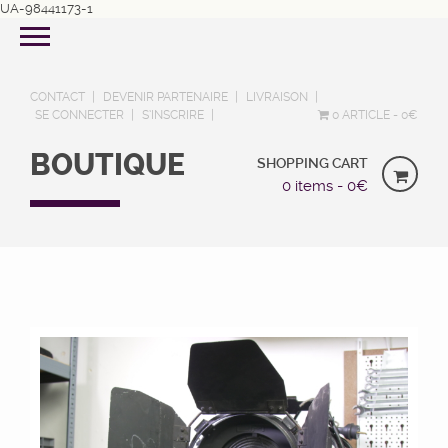
UA-98441173-1
CONTACT
DEVENIR PARTENAIRE
LIVRAISON
SE CONNECTER
S’INSCRIRE
0 ARTICLE
0€
BOUTIQUE
SHOPPING CART
0 items -
0
€