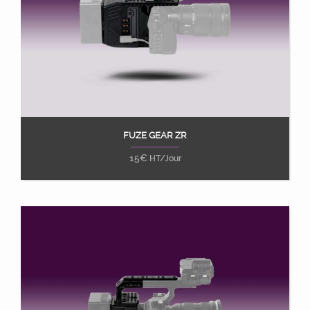
FUZE GEAR ZR
Ajouter au panier
15
€
HT/Jour