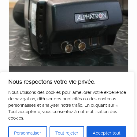
VISEUR TV LOGIC ALPHATRON 035W (PRIX TTC)
Ajouter au panier
Nous respectons votre vie privée.
500
€
HT/Jour
Nous utilisons des cookies pour améliorer votre expérience
de navigation, diffuser des publicités ou des contenus
personnalisés et analyser notre trafic. En cliquant sur «
Tout accepter », vous consentez à notre utilisation des
cookies.
Personnaliser
Tout rejeter
Accepter tout