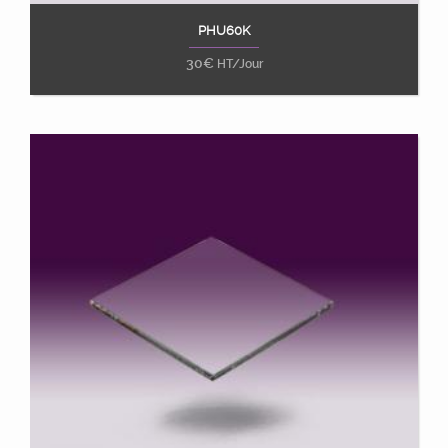
PHU60K
Ajouter au panier
30
€
HT/Jour