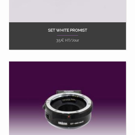
SET WHITE PROMIST
Ajouter au panier
35
€
HT/Jour