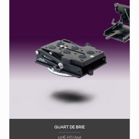
QUART DE BRIE
Ajouter au panier
10
€
HT/Jour