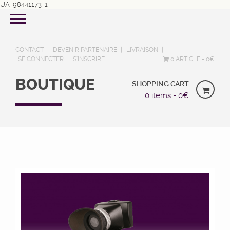
UA-98441173-1
CONTACT
DEVENIR PARTENAIRE
LIVRAISON
SE CONNECTER
S’INSCRIRE
0 ARTICLE
0€
BOUTIQUE
SHOPPING CART
0 items -
0
€