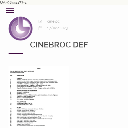
UA-98441173-1
cineloc
17/02/2023
CINEBROC DEF