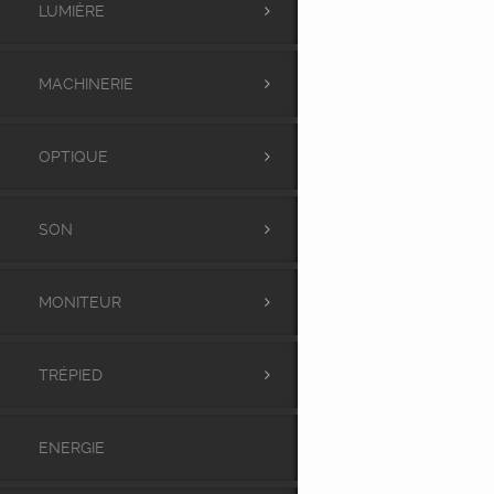
LUMIÈRE
MACHINERIE
OPTIQUE
SON
MONITEUR
TRÉPIED
ENERGIE