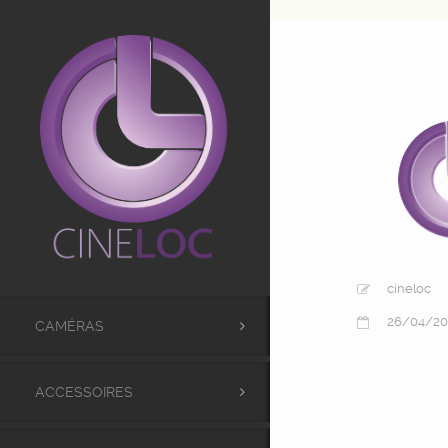
UA-98441173-1
cineloc
26/04/20
CAMÉRAS
ACCESSOIRES