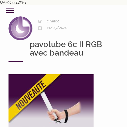
UA-98441173-1
cineloc
11/05/2020
pavotube 6c II RGB
avec bandeau