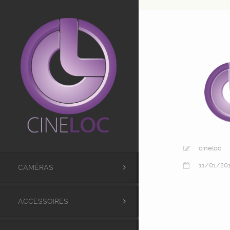
UA-98441173-1
cineloc
11/01/20
CAMÉRAS
ACCESSOIRES