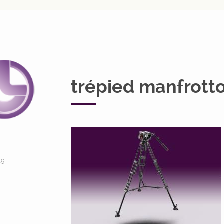
trépied manfrott
19