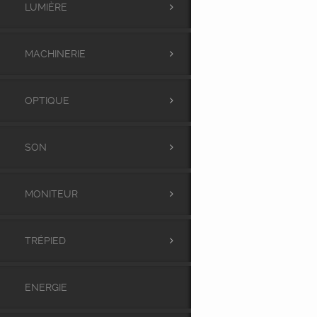
LUMIÈRE
MACHINERIE
OPTIQUE
SON
MONITEUR
TRÉPIED
ENERGIE