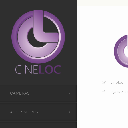
UA-98441173-1
cineloc
25/02/20
CAMÉRAS
ACCESSOIRES