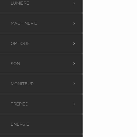
LUMIÈRE
MACHINERIE
OPTIQUE
SON
MONITEUR
TRÉPIED
ENERGIE