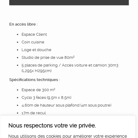
En accès libre :
Espace Client
Coin cuisine
Loge et douche
Studio de prise de vue 80m²
5 places de parking / Accès voiture et camion 30m3
(L295x H295cm)
Spécifications techniques :
Espace de 300 m²
Cyclo 3 faces (9,5m x 8,5m)
4,60m de hauteur sous plafond (4m sous poutre)
17m de recul
Plan de travail mobile food stylisme
Nous respectons votre vie privée.
Arrivée d’eau
Nous utilisons des cookies pour améliorer votre expérience
Puiss. électrique : 222A soit 104kW – Prises Maréchal