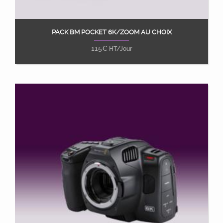
PACK BM POCKET 6K/ZOOM AU CHOIX
Ajouter au panier
115
€
HT/Jour