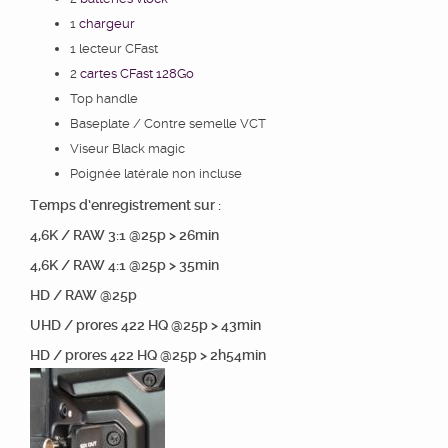
1
chargeur
1 lecteur CFast
2
cartes CFast 128Go
Top handle
Baseplate / Contre semelle VCT
Viseur Black magic
Poignée latérale non incluse
Temps d’enregistrement sur :
4,6K / RAW 3:1 @25p > 26min
4,6K / RAW 4:1 @25p > 35min
HD / RAW @25p
UHD / prores 422 HQ @25p > 43min
HD / prores 422 HQ @25p > 2h54min