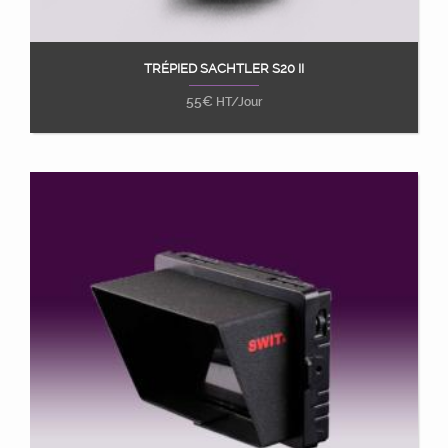
TRÉPIED SACHTLER S20 II
Ajouter au panier
55
€
HT/Jour