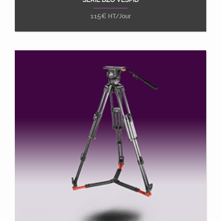
Ajouter au panier
115
€
HT/Jour