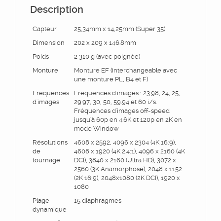
Description
Capteur
25,34mm x 14,25mm (Super 35)
Dimension
202 x 209 x 146.8mm
Poids
2 310 g (avec poignée)
Monture
Monture EF (interchangeable avec
une monture PL, B4 et F)
Fréquences
Fréquences d'images : 23.98, 24, 25,
d'images
29.97, 30, 50, 59.94 et 60 i/s.
Fréquences d'images off-speed
jusqu'à 60p en 4.6K et 120p en 2K en
mode Window
Résolutions
4608 x 2592, 4096 x 2304 (4K 16:9),
de
4608 x 1920 (4K 2.4:1), 4096 x 2160 (4K
tournage
DCI), 3840 x 2160 (Ultra HD), 3072 x
2560 (3K Anamorphosé), 2048 x 1152
(2K 16:9), 2048x1080 (2K DCI), 1920 x
1080
Plage
15 diaphragmes
dynamique