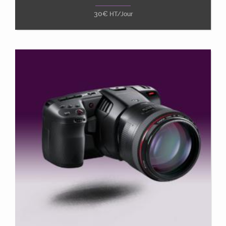
30
€
HT/Jour