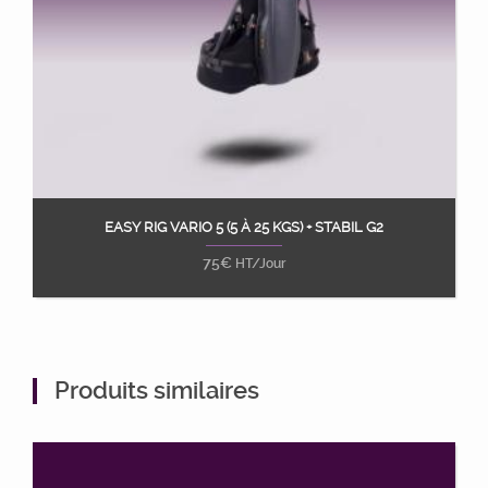
EASY RIG VARIO 5 (5 À 25 KGS) + STABIL G2
Ajouter au panier
75
€
HT/Jour
Produits similaires