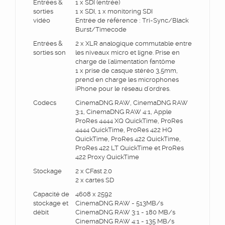
Entrées &
1 x SDI (entrée)
sorties
1 x SDI, 1 x monitoring SDI
vidéo
Entrée de référence : Tri-Sync/Black
Burst/Timecode
Entrées &
2 x XLR analogique commutable entre
sorties son
les niveaux micro et ligne. Prise en
charge de l'alimentation fantôme
1 x prise de casque stéréo 3,5mm,
prend en charge les microphones
iPhone pour le réseau d'ordres.
Codecs
CinemaDNG RAW, CinemaDNG RAW
3:1, CinemaDNG RAW 4:1, Apple
ProRes 4444 XQ QuickTime, ProRes
4444 QuickTime, ProRes 422 HQ
QuickTime, ProRes 422 QuickTime,
ProRes 422 LT QuickTime et ProRes
422 Proxy QuickTime
Stockage
2 x CFast 2.0
2 x cartes SD
Capacité de
4608 x 2592
stockage et
CinemaDNG RAW - 513MB/s
débit
CinemaDNG RAW 3:1 - 180 MB/s
CinemaDNG RAW 4:1 - 135 MB/s