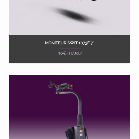
MONITEUR SWIT 1073F 7′
Ajouter au panier
30
€
HT/Jour