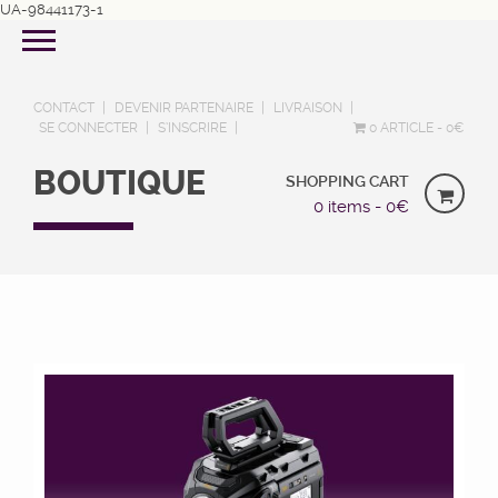
UA-98441173-1
CONTACT
DEVENIR PARTENAIRE
LIVRAISON
SE CONNECTER
S’INSCRIRE
0 ARTICLE
0€
BOUTIQUE
SHOPPING CART
0 items -
0
€