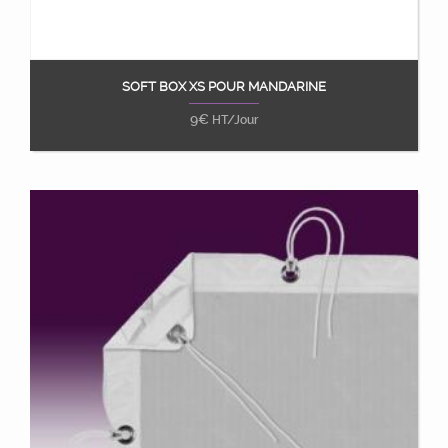
SOFT BOX XS POUR MANDARINE
Ajouter au panier
9
€
HT/Jour