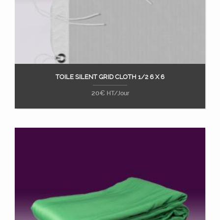
TOILE SILENT GRID CLOTH 1/2 6 X 6
Ajouter au panier
20
€
HT/Jour