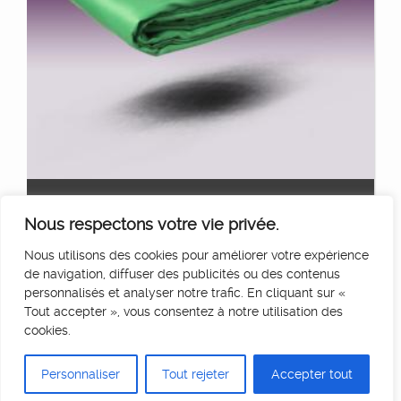
TISSU FOND VERT 3×6
Ajouter au panier
Nous respectons votre vie privée.
15
€
HT/Jour
Nous utilisons des cookies pour améliorer votre expérience
de navigation, diffuser des publicités ou des contenus
personnalisés et analyser notre trafic. En cliquant sur «
Tout accepter », vous consentez à notre utilisation des
cookies.
Personnaliser
Tout rejeter
Accepter tout