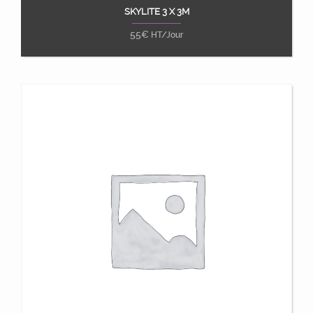
SKYLITE 3 X 3M
Ajouter au panier
55
€
HT/Jour