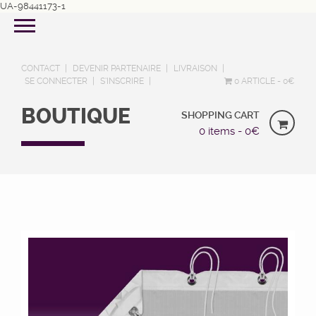
UA-98441173-1
CONTACT
DEVENIR PARTENAIRE
LIVRAISON
SE CONNECTER
S’INSCRIRE
0 ARTICLE
0€
BOUTIQUE
SHOPPING CART
0 items -
0
€