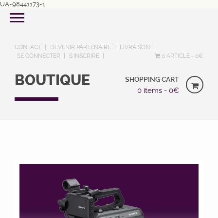
UA-98441173-1
CONTACT
DEVENIR PARTENAIRE
LIVRAISON
SE CONNECTER
S’INSCRIRE
0 ARTICLE
0€
BOUTIQUE
SHOPPING CART
0 items -
0
€