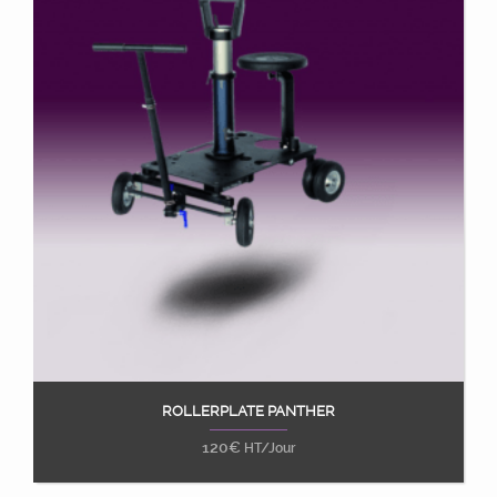
ROLLERPLATE PANTHER
Ajouter au panier
120
€
HT/Jour