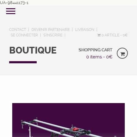
UA-98441173-1
CONTACT
DEVENIR PARTENAIRE
LIVRAISON
SE CONNECTER
S’INSCRIRE
0 ARTICLE
0€
BOUTIQUE
SHOPPING CART
0 items -
0
€