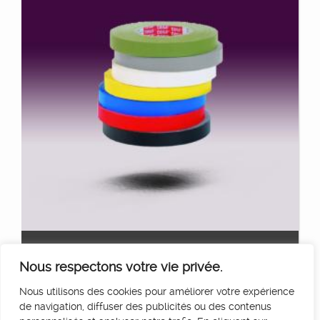
ROULEAU 25MM X 50M
Ajouter au panier
Nous respectons votre vie privée.
14
€
HT/Jour
Nous utilisons des cookies pour améliorer votre expérience
de navigation, diffuser des publicités ou des contenus