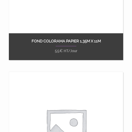
FOND COLORAMA PAPIER 1,35M X 11M
Ajouter au panier
55
€
HT/Jour