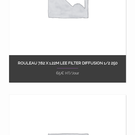
ROULEAU 7.62 X 1.22M LEE FILTER DIFFUSION 1/2 250
Ajouter au panier
65
€
HT/Jour