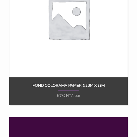
FOND COLORAMA PAPIER 2,18M X 11M
Ajouter au panier
67
€
HT/Jour