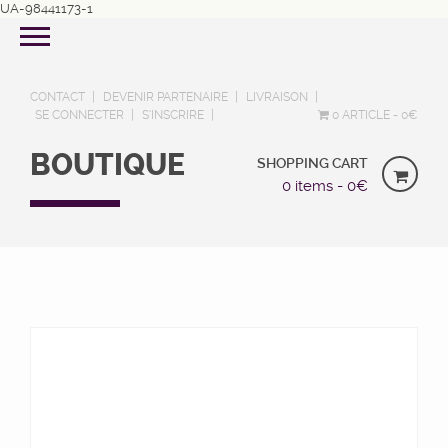
UA-98441173-1
CONTACT
DEVENIR PARTENAIRE
LIVRAISON
SE CONNECTER
S’INSCRIRE
0 ARTICLE
0€
BOUTIQUE
SHOPPING CART
0 items -
0
€