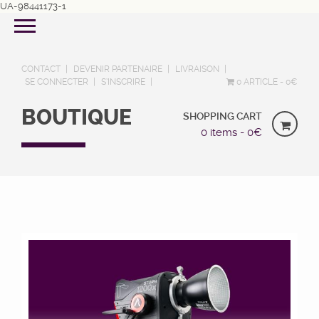
UA-98441173-1
CONTACT
DEVENIR PARTENAIRE
LIVRAISON
SE CONNECTER
S’INSCRIRE
0 ARTICLE
0€
BOUTIQUE
SHOPPING CART
0 items -
0
€