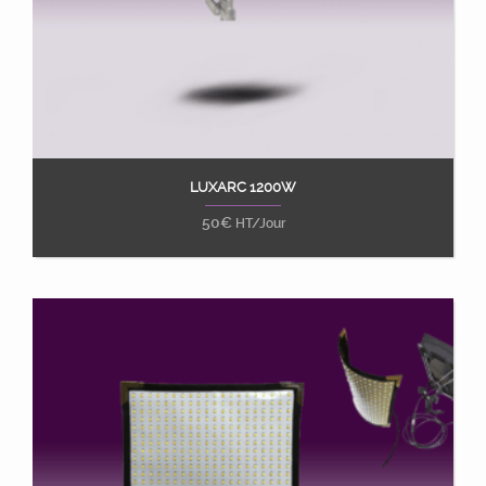
LUXARC 1200W
Ajouter au panier
50
€
HT/Jour