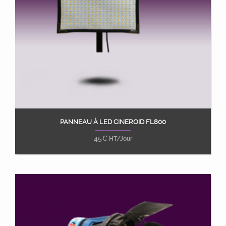
PANNEAU À LED CINEROID FL800
Ajouter au panier
45
€
HT/Jour