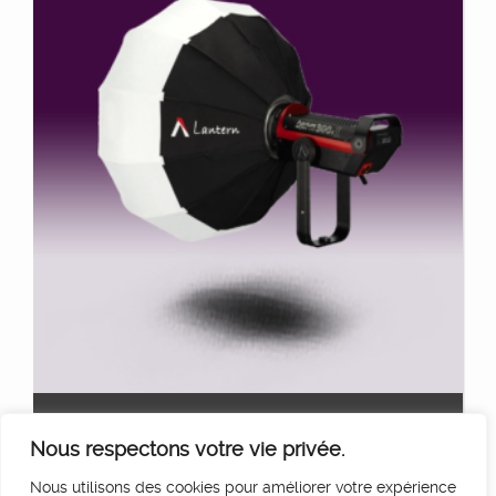
LANTERN COB
Ajouter au panier
Nous respectons votre vie privée.
7
€
HT/Jour
Nous utilisons des cookies pour améliorer votre expérience