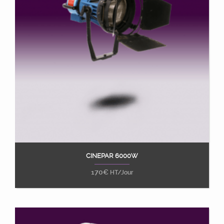
CINEPAR 6000W
Ajouter au panier
170
€
HT/Jour