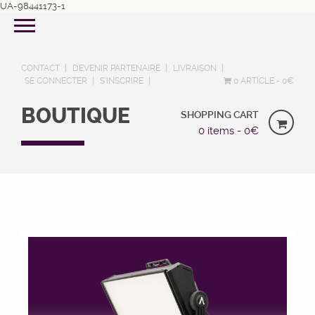
UA-98441173-1
CONTACT
DEVENIR PARTENAIRE
LIVRAISON
SE CONNECTER
S’INSCRIRE
0 ARTICLE
0€
BOUTIQUE
SHOPPING CART
0 items -
0
€