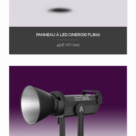
PANNEAU À LED CINEROID FL800
Ajouter au panier
45
€
HT/Jour