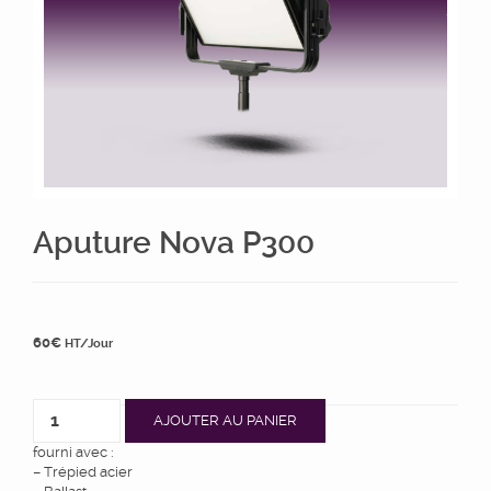
Aputure Nova P300
60
€
HT/Jour
AJOUTER AU PANIER
fourni avec :
– Trépied acier