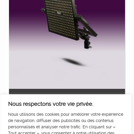
PANNEAU LED AKURAT BICOLOR
Ajouter au panier
Nous respectons votre vie privée.
50
€
HT/Jour
Nous utilisons des cookies pour améliorer votre expérience
de navigation, diffuser des publicités ou des contenus
personnalisés et analyser notre trafic. En cliquant sur «
Tout accepter », vous consentez à notre utilisation des