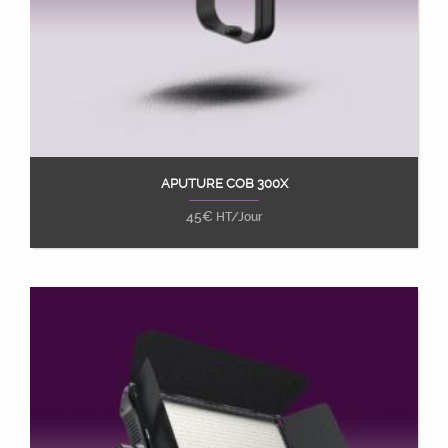
APUTURE COB 300X
Ajouter au panier
45
€
HT/Jour