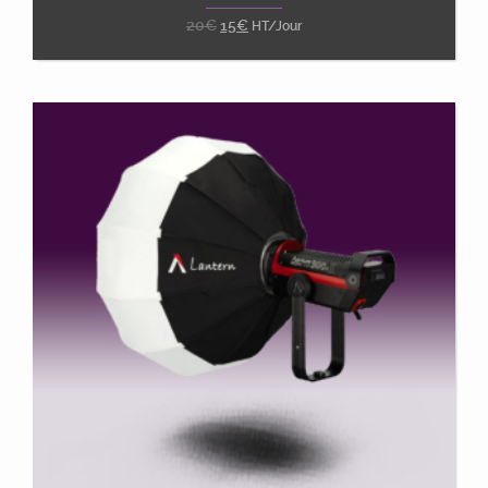
20
€
15
€
HT/Jour