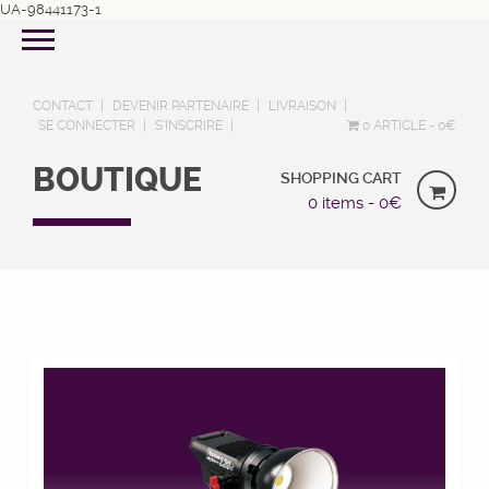
UA-98441173-1
CONTACT
DEVENIR PARTENAIRE
LIVRAISON
SE CONNECTER
S’INSCRIRE
0 ARTICLE
0€
BOUTIQUE
SHOPPING CART
0 items -
0
€