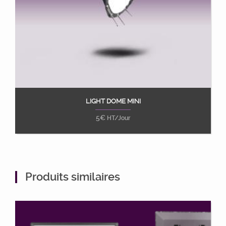
LIGHT DOME MINI
Ajouter au panier
5
€
HT/Jour
Produits similaires