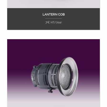
LANTERN COB
Ajouter au panier
7
€
HT/Jour