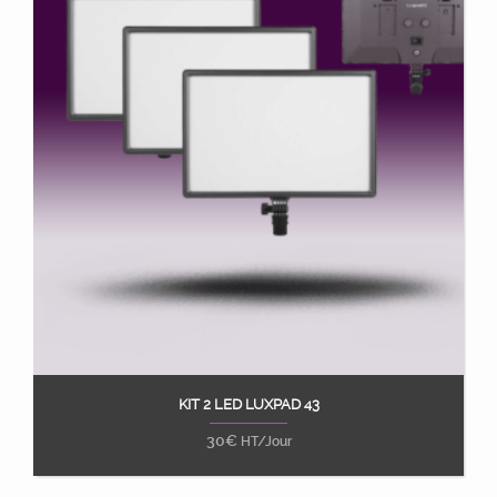
KIT 2 LED LUXPAD 43
Ajouter au panier
30
€
HT/Jour