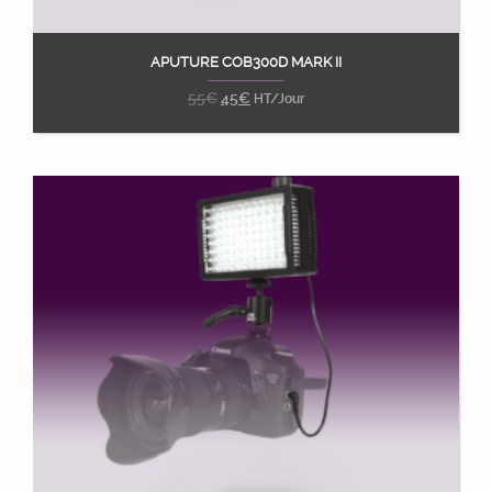
APUTURE COB300D MARK II
Ajouter au panier
55
€
45
€
HT/Jour