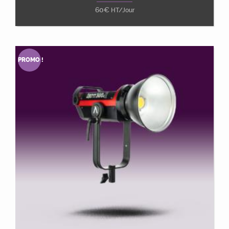
60
€
HT/Jour
PROMO !