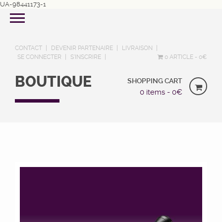
UA-98441173-1
CONTACT
DEVENIR PARTENAIRE
LIVRAISON
SE CONNECTER
S’INSCRIRE
0 ARTICLE
0€
BOUTIQUE
SHOPPING CART
0 items -
0
€