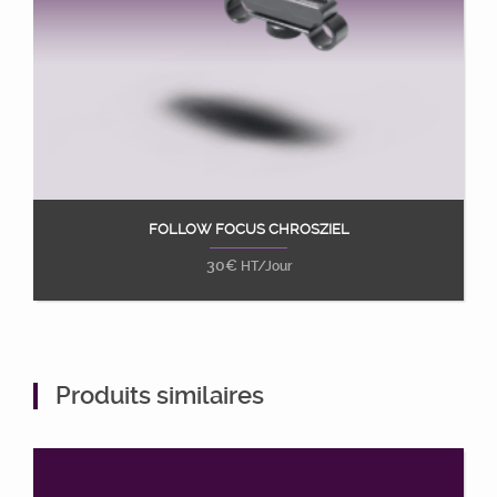
FOLLOW FOCUS CHROSZIEL
Ajouter au panier
30
€
HT/Jour
Produits similaires