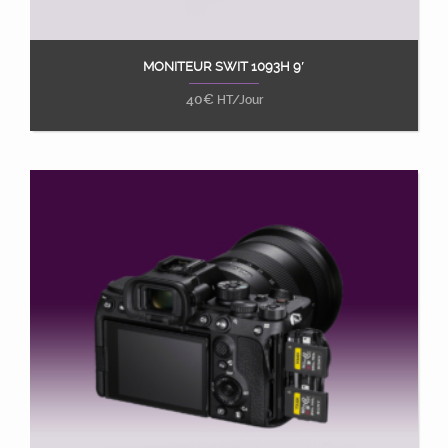
MONITEUR SWIT 1093H 9′
Ajouter au panier
40
€
HT/Jour