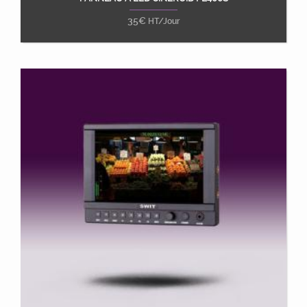
Ajouter au panier
35
€
HT/Jour