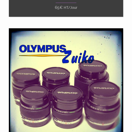
65
€
HT/Jour