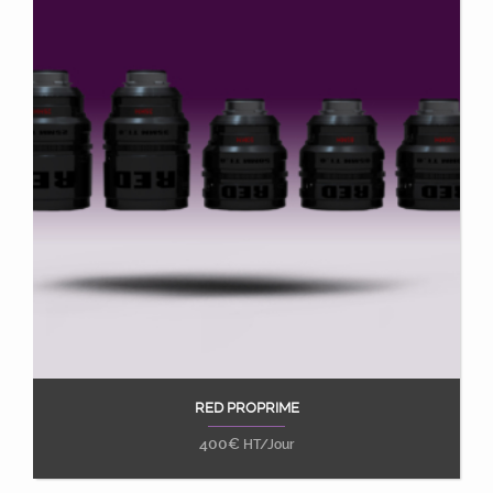
RED PROPRIME
Ajouter au panier
400
€
HT/Jour