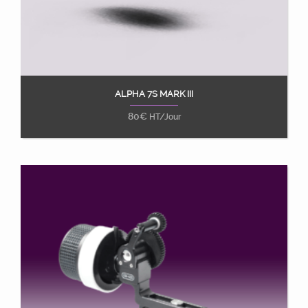
ALPHA 7S MARK III
Ajouter au panier
80
€
HT/Jour