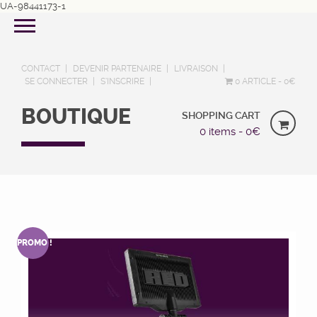
UA-98441173-1
CONTACT
DEVENIR PARTENAIRE
LIVRAISON
SE CONNECTER
S’INSCRIRE
0 ARTICLE
0€
BOUTIQUE
SHOPPING CART
0 items -
0
€
PROMO !