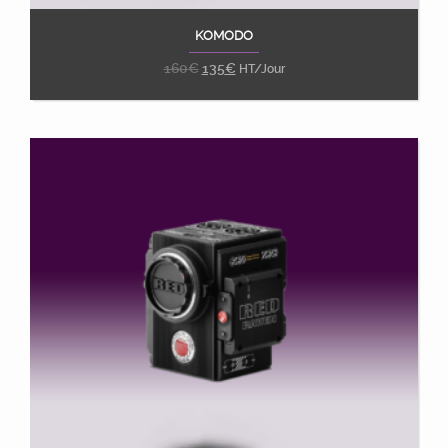
KOMODO
Ajouter au panier
160
€
135
€
HT/Jour