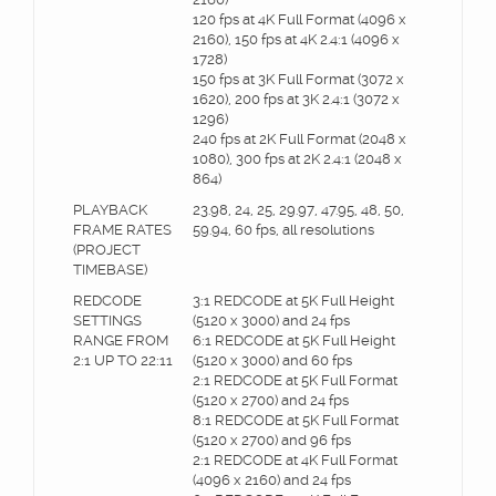
120 fps at 4K Full Format (4096 x
2160), 150 fps at 4K 2.4:1 (4096 x
1728)
150 fps at 3K Full Format (3072 x
1620), 200 fps at 3K 2.4:1 (3072 x
1296)
240 fps at 2K Full Format (2048 x
1080), 300 fps at 2K 2.4:1 (2048 x
864)
PLAYBACK
23.98, 24, 25, 29.97, 47.95, 48, 50,
FRAME RATES
59.94, 60 fps, all resolutions
(PROJECT
TIMEBASE)
REDCODE
3:1 REDCODE at 5K Full Height
SETTINGS
(5120 x 3000) and 24 fps
RANGE FROM
6:1 REDCODE at 5K Full Height
2:1 UP TO 22:11
(5120 x 3000) and 60 fps
2:1 REDCODE at 5K Full Format
(5120 x 2700) and 24 fps
8:1 REDCODE at 5K Full Format
(5120 x 2700) and 96 fps
2:1 REDCODE at 4K Full Format
(4096 x 2160) and 24 fps