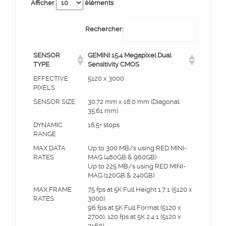
Afficher
éléments
Rechercher:
SENSOR
GEMINI 15.4 Megapixel Dual
TYPE
Sensitivity CMOS
EFFECTIVE
5120 x 3000
PIXELS
SENSOR SIZE
30.72 mm x 18.0 mm (Diagonal:
35.61 mm)
DYNAMIC
16.5+ stops
RANGE
MAX DATA
Up to 300 MB/s using RED MINI-
RATES
MAG (480GB & 960GB)
Up to 225 MB/s using RED MINI-
MAG (120GB & 240GB)
MAX FRAME
75 fps at 5K Full Height 1.7:1 (5120 x
RATES
3000)
96 fps at 5K Full Format (5120 x
2700), 120 fps at 5K 2.4:1 (5120 x
2160)