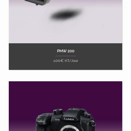
PMW 200
Ajouter au panier
100
€
HT/Jour