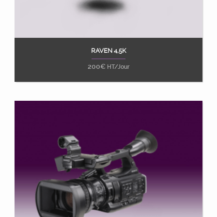
RAVEN 4,5K
Ajouter au panier
200
€
HT/Jour