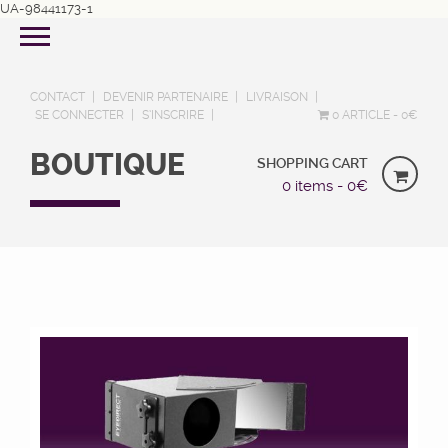
UA-98441173-1
CONTACT
DEVENIR PARTENAIRE
LIVRAISON
SE CONNECTER
S’INSCRIRE
0 ARTICLE
0€
BOUTIQUE
SHOPPING CART
0 items -
0
€