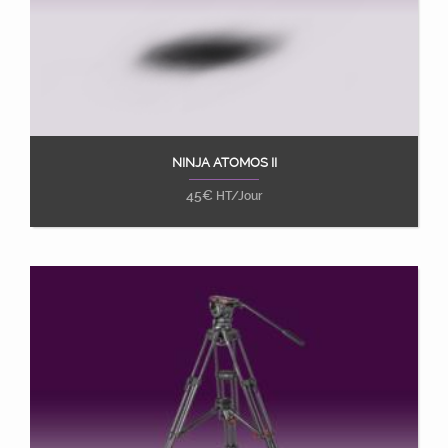
NINJA ATOMOS II
Ajouter au panier
45
€
HT/Jour