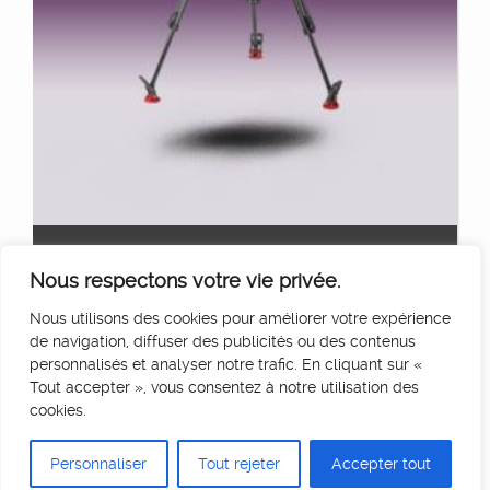
TRÉPIED SACHTLER FSB10
Ajouter au panier
Nous respectons votre vie privée.
45
€
HT/Jour
Nous utilisons des cookies pour améliorer votre expérience
de navigation, diffuser des publicités ou des contenus
personnalisés et analyser notre trafic. En cliquant sur «
Tout accepter », vous consentez à notre utilisation des
cookies.
Personnaliser
Tout rejeter
Accepter tout