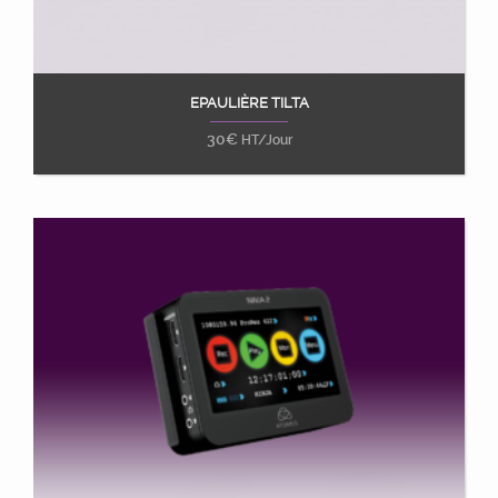
EPAULIÈRE TILTA
Ajouter au panier
30
€
HT/Jour