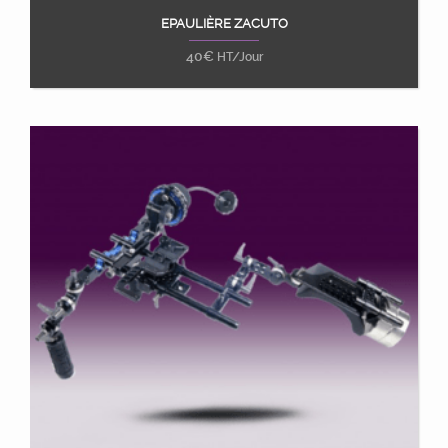
EPAULIÈRE ZACUTO
Ajouter au panier
40
€
HT/Jour