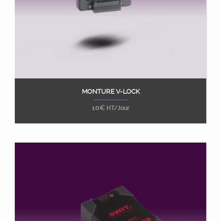
MONTURE V-LOCK
Ajouter au panier
10
€
HT/Jour