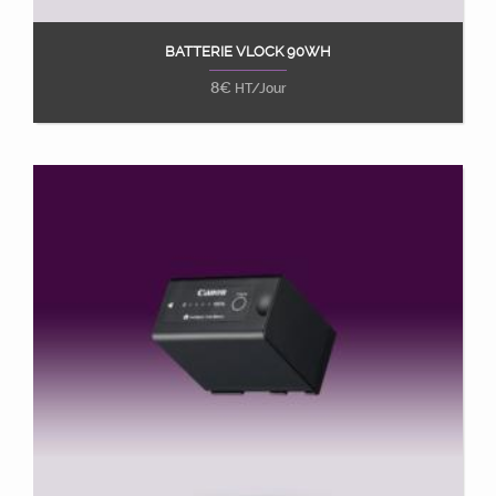
BATTERIE VLOCK 90WH
Ajouter au panier
8
€
HT/Jour