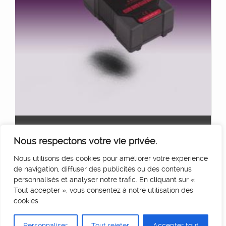
BATTERIE SWIT 240WH
Ajouter au panier
Nous respectons votre vie privée.
15
€
HT/Jour
Nous utilisons des cookies pour améliorer votre expérience
de navigation, diffuser des publicités ou des contenus
personnalisés et analyser notre trafic. En cliquant sur «
Tout accepter », vous consentez à notre utilisation des
cookies.
Personnaliser
Tout rejeter
Accepter tout