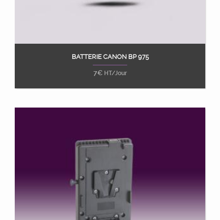
BATTERIE CANON BP 975
Ajouter au panier
7
€
HT/Jour