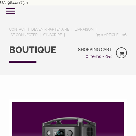
UA-98441173-1
CONTACT
DEVENIR PARTENAIRE
LIVRAISON
SE CONNECTER
S’INSCRIRE
0 ARTICLE
0€
BOUTIQUE
SHOPPING CART
0 items -
0
€