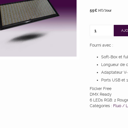
55
€
HT/Jour
AJO
Fourni avec :
Soft-Box et ful
Longueur de c
Adaptateur V
Ports USB et 
Flicker Free
DMX Ready
6 LEDs RGB: 2 Rouges
Catégories :
Fluo / 