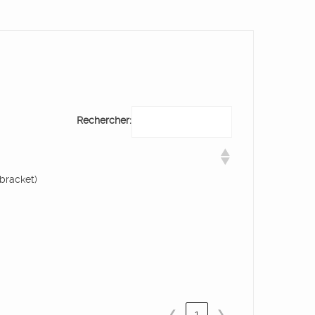
Rechercher:
bracket)
❮
1
❯