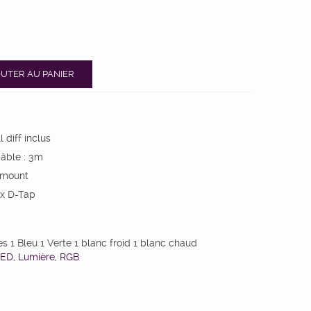
UTER AU PANIER
l diff inclus
âble : 3m
-mount
1x D-Tap
 1 Bleu 1 Verte 1 blanc froid 1 blanc chaud
LED
,
Lumière
,
RGB