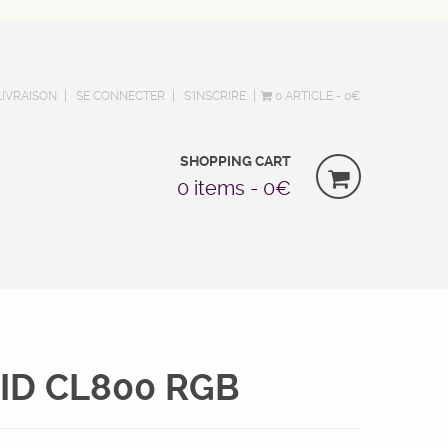
LIVRAISON
SE CONNECTER
S’INSCRIRE
0 ARTICLE
0€
SHOPPING CART
0 items -
0
€
ID CL800 RGB