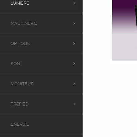
LUMIÈRE
MACHINERIE
OPTIQUE
SON
MONITEUR
TRÉPIED
ENERGIE