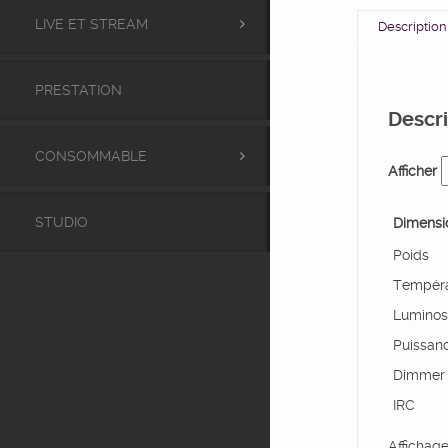
LIVE ET STREAM
Description
PRESTATION
Descri
CONSOMMABLE
Afficher
STUDIO
Dimensi
Poids
Tempéra
Luminos
Puissan
Dimmer
IRC
Affichag