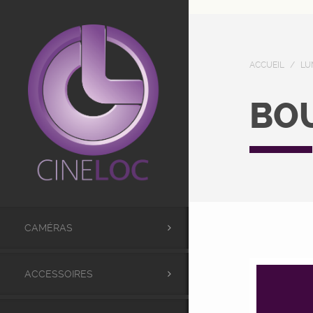
UA-98441173-1
ACCUEIL
/
LU
BO
CAMÉRAS
ACCESSOIRES