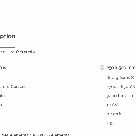
ption
éléments
ons
250 x 500 mm
600 g (sans X-
ture Couleur
2700 - 6500°K
ité
3400 lux à 1m
ce
120W
0-100%
> 95
e des éléments 1 à 6 sur 6 éléments