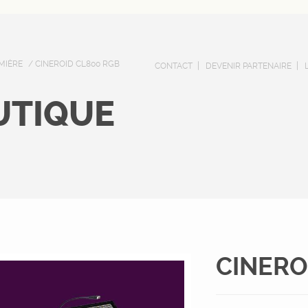
MIÈRE
/ CINEROID CL800 RGB
CONTACT
DEVENIR PARTENAIRE
UTIQUE
CINERO