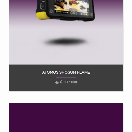
ATOMOS SHOGUN FLAME
Ajouter au panier
45
€
HT/Jour