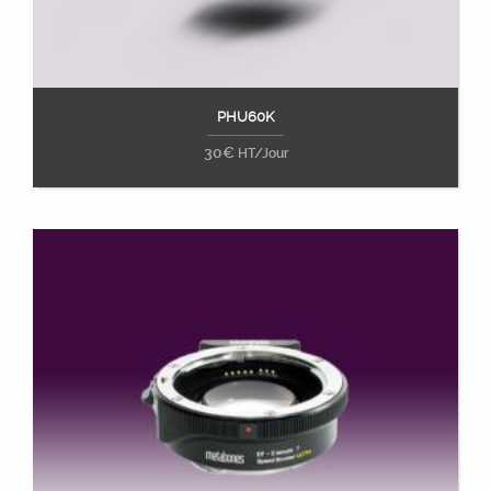
PHU60K
Ajouter au panier
30
€
HT/Jour