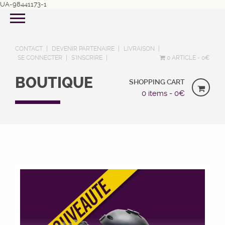
UA-98441173-1
CONTACT
DEVENIR PARTENAIRE
LIVRAISON
SE CONNECTER
S’INSCRIRE
0 ARTICLE
0€
BOUTIQUE
SHOPPING CART
0 items -
0
€