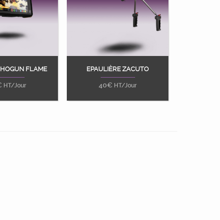
SHOGUN FLAME
EPAULIÈRE ZACUTO
ter au panier
Ajouter au panier
€
40
€
HT/Jour
HT/Jour