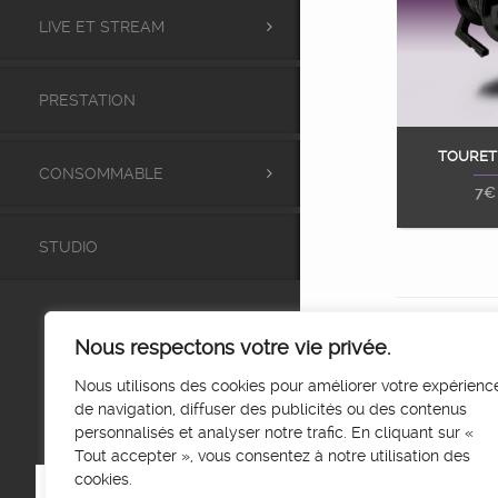
LIVE ET STREAM
PRESTATION
TOURET
Ajou
CONSOMMABLE
7
€
STUDIO
Nous respectons votre vie privée.
Nous utilisons des cookies pour améliorer votre expérienc
de navigation, diffuser des publicités ou des contenus
personnalisés et analyser notre trafic. En cliquant sur «
Tout accepter », vous consentez à notre utilisation des
cookies.