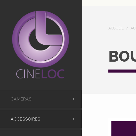
UA-98441173-1
ACCUEIL
/
AC
BO
CAMÉRAS
ACCESSOIRES