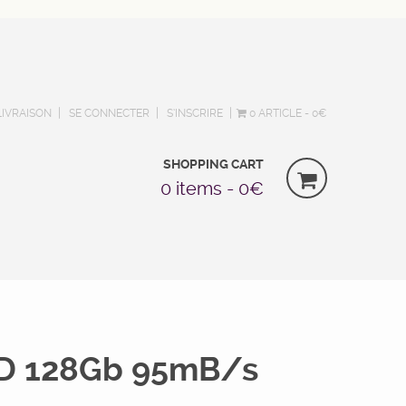
LIVRAISON
SE CONNECTER
S’INSCRIRE
0 ARTICLE
0€
SHOPPING CART
0 items -
0
€
SD 128Gb 95mB/s