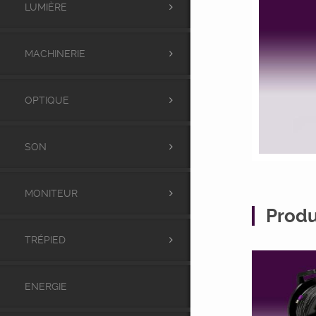
LUMIÈRE
MACHINERIE
OPTIQUE
SON
MONITEUR
Produ
TRÉPIED
ENERGIE