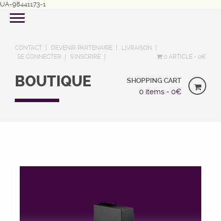
UA-98441173-1
CONTACT
DEVENIR PARTENAIRE
LIVRAISON
SE CONNECTER
S’INSCRIRE
0 ARTICLE
0€
BOUTIQUE
SHOPPING CART
0 items -
0
€