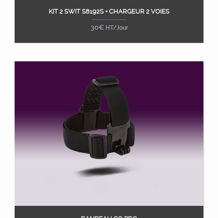
KIT 2 SWIT S8192S + CHARGEUR 2 VOIES
Ajouter au panier
30
€
HT/Jour