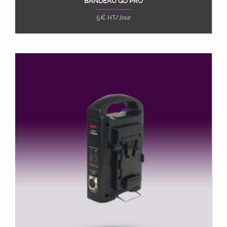
BANDEAU GO PRO
Ajouter au panier
5
€
HT/Jour