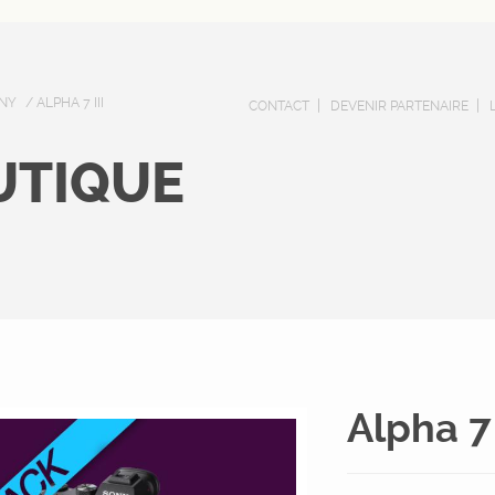
NY
/ ALPHA 7 III
CONTACT
DEVENIR PARTENAIRE
UTIQUE
Alpha 7 