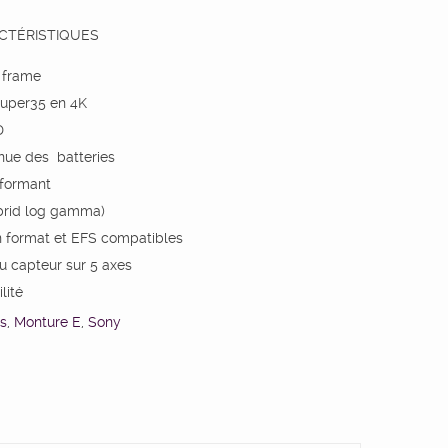
CTÉRISTIQUES
l frame
uper35 en 4K
D
nue des batteries
rformant
ybrid log gamma)
n format et EFS compatibles
du capteur sur 5 axes
lité
s
,
Monture E
,
Sony