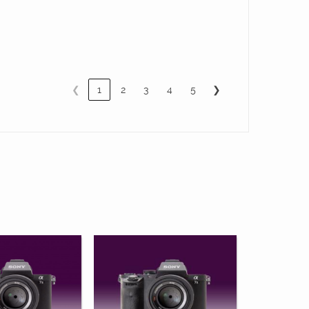
❮
1
2
3
4
5
❯