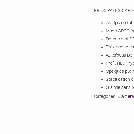
PRINCIPALES CARA
120 fps en ful
Mode APSC/s
Double slot S
Très bonne te
Autofocus pe
Profil HLG (h
Optiques plei
Stabilisation 
Grande sensibi
Catégories :
Caméra