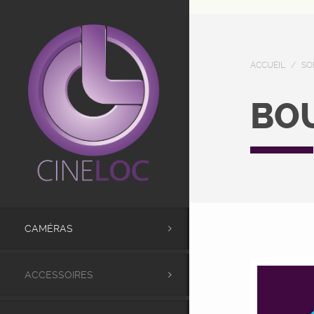
UA-98441173-1
ACCUEIL
/
SO
BO
CAMÉRAS
ACCESSOIRES