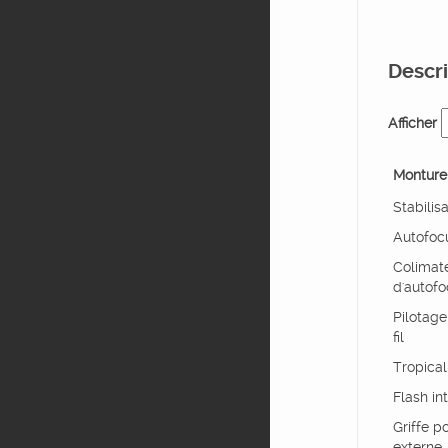
Descri
Afficher
Monture
Stabilis
Autofoc
Colimat
d'autof
Pilotage
fil
Tropical
Flash in
Griffe p
externe