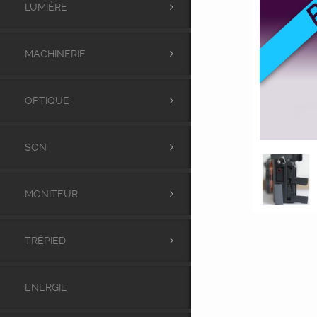
LUMIÈRE
MACHINERIE
OPTIQUE
SON
MONITEUR
TRÉPIED
ENERGIE