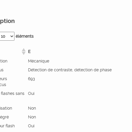
ption
éléments
E
ation
Mécanique
us
Détection de contraste, détection de phase
eurs
693
ocus
 flashes sans
Oui
isation
Non
tégré
Non
our flash
Oui