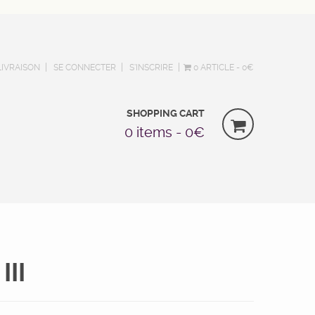
LIVRAISON
SE CONNECTER
S’INSCRIRE
0 ARTICLE
0€
SHOPPING CART
0 items -
0
€
III