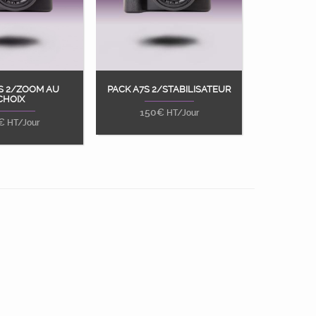
S 2/ZOOM AU
PACK A7S 2/STABILISATEUR
ter au panier
Ajouter au panier
CHOIX
150
€
HT/Jour
€
HT/Jour