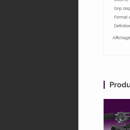
Grip dis
Format 
Définiti
Affichag
Produ