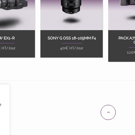
W EX1-R
SONY G OSS 18-105MM F4
PACK A7
ter au panier
Ajouter au panier
Ajou
€
40
€
HT/Jour
HT/Jour
110
e