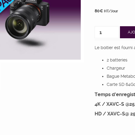
80
€
HT/Jour
AJO
Le boitier est fourni 
2 batteries
Chargeur
Bague Metabo
Carte SD 64G
Temps d’enregist
4K / XAVC-S @25
HD / XAVC-S@ 25