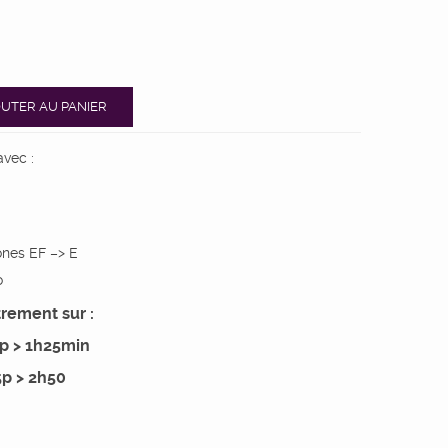
UTER AU PANIER
avec :
nes EF –> E
o
rement sur :
p > 1h25min
p > 2h50