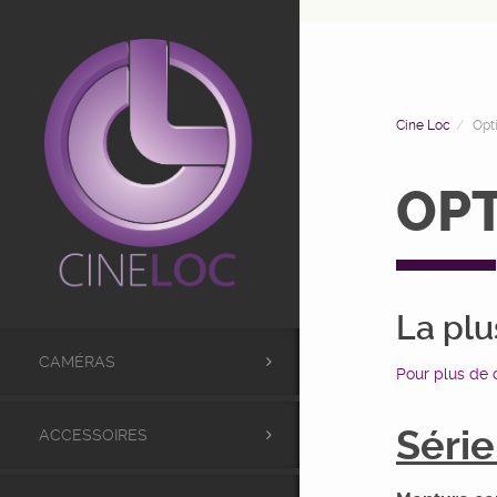
UA-98441173-1
Cine Loc
Opt
OP
La plu
CAMÉRAS
Pour plus de c
Série
ACCESSOIRES