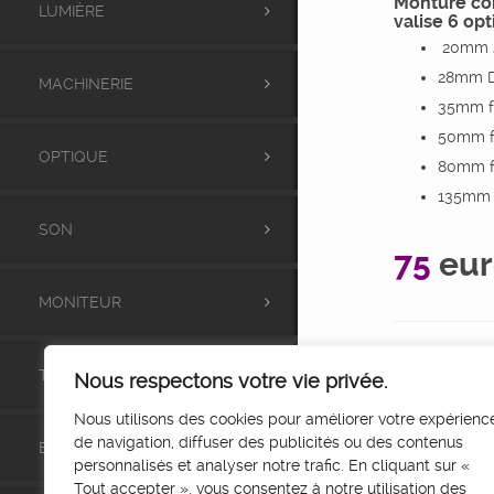
Monture co
LUMIÈRE
valise 6 opt
20mm J
28mm Di
MACHINERIE
35mm f2
50mm f1
OPTIQUE
80mm f
135mm f
SON
75
eu
MONITEUR
TRÉPIED
Nous respectons votre vie privée.
Nous utilisons des cookies pour améliorer votre expérienc
de navigation, diffuser des publicités ou des contenus
ENERGIE
personnalisés et analyser notre trafic. En cliquant sur «
Tout accepter », vous consentez à notre utilisation des