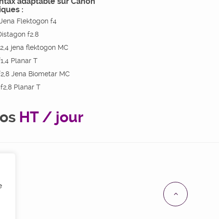
ntax adaptable sur Canon
iques :
ena Flektogon f4
stagon f2.8
,4 jena flektogon MC
,4 Planar T
2,8 Jena Biometar MC
2,8 Planar T
ros
HT / jour
e