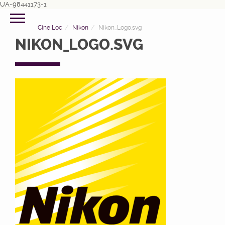
UA-98441173-1
Cine Loc
Nikon
Nikon_Logo.svg
NIKON_LOGO.SVG