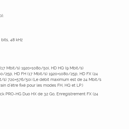
).
 bits, 48 kHz
(17 Mbit/s) 1920×1080/50i, HD HQ (9 Mbit/s)
80/25p, HD FH (17 Mbit/s) 1920×1080/25p, HD FX (24
t/s) 720×576/50i (Le débit maximum est de 24 Mbit/s
ain d’être fixé pour les modes FH, HQ et LP.)
ck PRO-HG Duo HX de 32 Go, Enregistrement FX (24