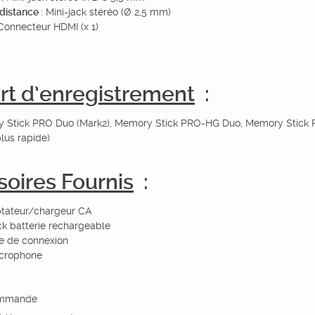
distance
: Mini-jack stéréo (Ø 2,5 mm)
onnecteur HDMI (x 1)
rt d’enregistrement
:
 Stick PRO Duo (Mark2), Memory Stick PRO-HG Duo, Memory Stic
lus rapide)
oires Fournis
:
tateur/chargeur CA
k batterie rechargeable
e de connexion
crophone
ommande