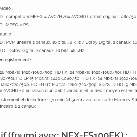
vidéo :
D : compatible MPEG-4 AVC/H.264 AVCHD (format original 1080/50p
D : MPEG-2 PS
audio
D : PCM linéaire 2 canaux, 16 bits, 48 kHz / Dolby Digital 2 canaux, 16
TD : Dolby Digital 2 canaux, 16 bits, 48 kHz
nregistrement :
28 Mbit/s) 1920×1080/50p, HD FX (24 Mbit/s) 1920×1080/50i, HD FH 
80/50i, HD LP (5 Mbit/s) 1440×1080/50i, HD FX (24 Mbit/s) 1920×10
 1280×720/50p, HD FH (17 Mbit/s) 1280×720/50p, SD/STD HQ (9 Mbi
 AVCHD FX en raison d’un débit variable, et le débit moyen est en tr
strement et de lecture :
170 min (2h50m) avec une carte Memory Sti
inéaire à 2 canaux
if (fourni avec NEX-FS100EK)
: