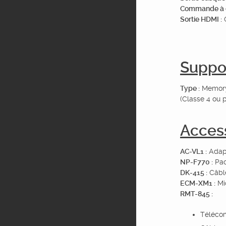
Commande à 
Sortie HDMI :
C
Suppo
Type :
Memory
(Classe 4 ou p
Access
AC-VL1 :
Adap
NP-F770 :
Pac
DK-415 :
Câbl
ECM-XM1 :
Mi
RMT-845 :
Téléc