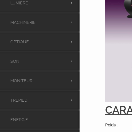
LUMIÈRE
MACHINERIE
OPTIQUE
SON
MONITEUR
TRÉPIED
CARA
ENERGIE
Poids :