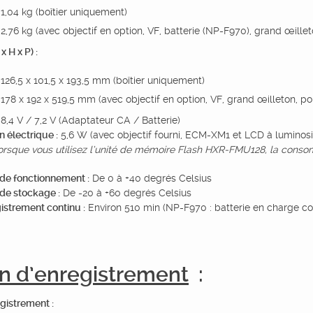
 1,04 kg (boîtier uniquement)
 2,76 kg (avec objectif en option, VF, batterie (NP-F970), grand œill
 H x P) :
 126,5 x 101,5 x 193,5 mm (boîtier uniquement)
 178 x 192 x 519,5 mm (avec objectif en option, VF, grand œilleton, po
8,4 V / 7,2 V (Adaptateur CA / Batterie)
électrique :
5,6 W (avec objectif fourni, ECM-XM1 et LCD à luminosi
rsque vous utilisez l’unité de mémoire Flash HXR-FMU128, la cons
de fonctionnement :
De 0 à +40 degrés Celsius
de stockage :
De -20 à +60 degrés Celsius
istrement continu :
Environ 510 min (NP-F970 : batterie en charge c
n d’enregistrement
:
gistrement :