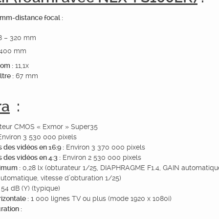
mm-distance focal :
,8 – 320 mm
- 400 mm
om :
11,1x
tre :
67 mm
ra
:
eur CMOS « Exmor » Super35
nviron 3 530 000 pixels
s des vidéos en 16:9 :
Environ 3 370 000 pixels
s des vidéos en 4:3 :
Environ 2 530 000 pixels
imum :
0,28 lx (obturateur 1/25, DIAPHRAGME F1.4, GAIN automatique) –
tomatique, vitesse d’obturation 1/25)
54 dB (Y) (typique)
izontale :
1 000 lignes TV ou plus (mode 1920 x 1080i)
ration :