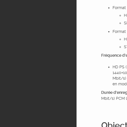
Format 
H
S
Format 
H
S
Fréquence d’e
HD PS (
1440×10
Mbit/s)
en mode
Durée d’enregi
Mbit/s) PCM l
Object