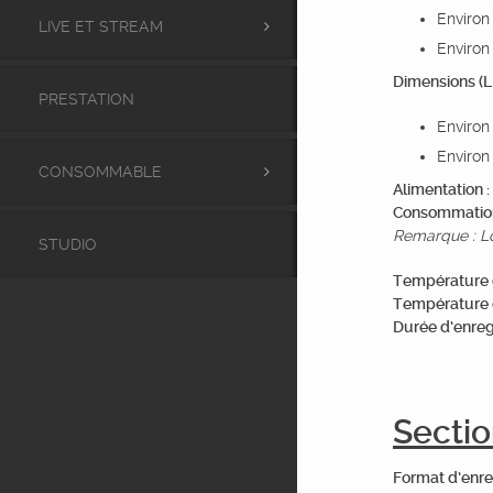
Environ
LIVE ET STREAM
Environ
Dimensions (L x
PRESTATION
Environ
Environ
CONSOMMABLE
Alimentation :
Consommation 
Remarque : Lo
STUDIO
Température 
Température 
Durée d’enreg
Sectio
Format d’enre