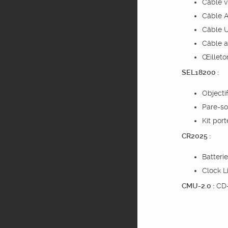
Câble 
Câble 
Câble 
Câble 
Œilleto
SEL18200 :
Objecti
Pare-so
Kit por
CR2025 :
Batterie
Clock Li
CMU-2.0 :
CD-