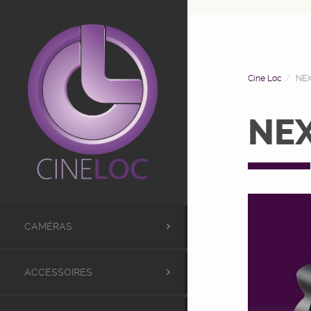
UA-98441173-1
Cine Loc
NEX
NEX
CAMÉRAS
ACCESSOIRES