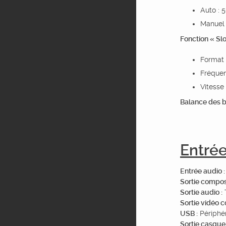
Auto : 
Manuel 
Fonction « Sl
Format 
Fréquenc
Vitesse 
Balance des b
Entrée
Entrée audio :
Sortie composi
Sortie audio :
Sortie vidéo 
USB :
Périphér
Sortie casque 