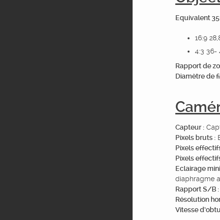
Equivalent 35
16:9 28
4:3 36
Rapport de zo
Diamètre de fil
Camé
Capteur :
Capt
Pixels bruts :
E
Pixels effectif
Pixels effectif
Eclairage min
diaphragme au
Rapport S/B :
Résolution hor
Vitesse d’obtu