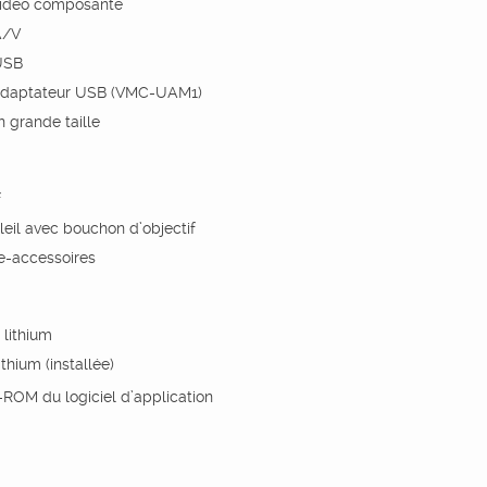
vidéo composante
A/V
USB
adaptateur USB (VMC-UAM1)
n grande taille
f
leil avec bouchon d’objectif
te-accessoires
 lithium
thium (installée)
ROM du logiciel d’application