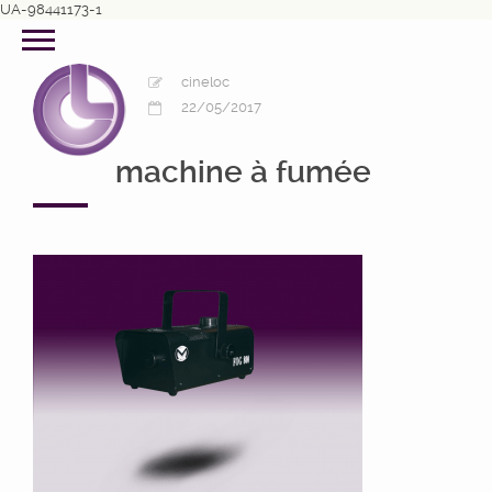
UA-98441173-1
cineloc
22/05/2017
machine à fumée