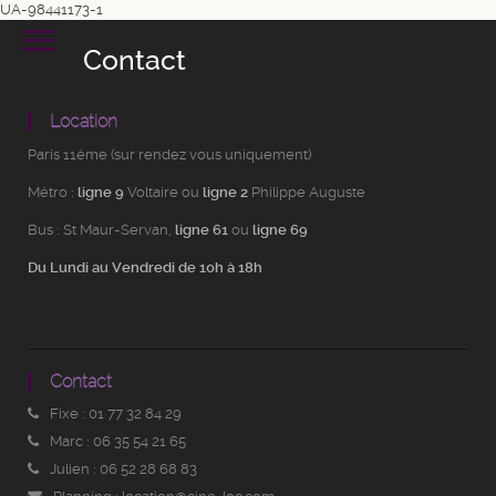
UA-98441173-1
Contact
Location
Paris 11ème (sur rendez vous uniquement)
Métro :
ligne 9
Voltaire ou
ligne 2
Philippe Auguste
Bus : St Maur-Servan,
ligne 61
ou
l
igne 69
Du Lundi au Vendredi de 10h à 18h
Contact
Fixe : 01 77 32 84 29
Marc : 06 35 54 21 65
Julien : 06 52 28 68 83