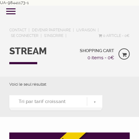
UA-98441173-1
CONTACT
DEVENIR PARTENAIRE
LIVRAISON
SE CONNECTER
S’INSCRIRE
0 ARTICLE
0€
STREAM
SHOPPING CART
0 items -
0
€
Voici le seul résultat
Tri par tarif croissant
Tri par popularité
Tri du plus récent au plus ancien
Tri par tarif croissant
Tri par tarif décroissant